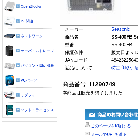
OpenBlocks
IoT関連
メーカー
Seasonic
ネットワーク
商品名
SS-400FB S
型番
SS-400FB
サーバ・ストレージ
保証条件
販売日より1
JANコード
4942322504
パソコン・周辺機器
返品について
特定商取引
PCパーツ
商品番号
11290749
本商品は販売を終了しました
サプライ
ソフト・ライセンス
このページを印刷する
メールでURLを送る