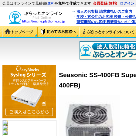
会員はオンラインで見積書(
)を
無料で作成
できます
会員登録(無料)
ログイン
見本
法人のお客様 請求書払いのご案内
学校・官公庁のお客様 校費・公費
研究機関のお客様 科研費払いのご案
Seasonic SS-400FB Sup
400FB)