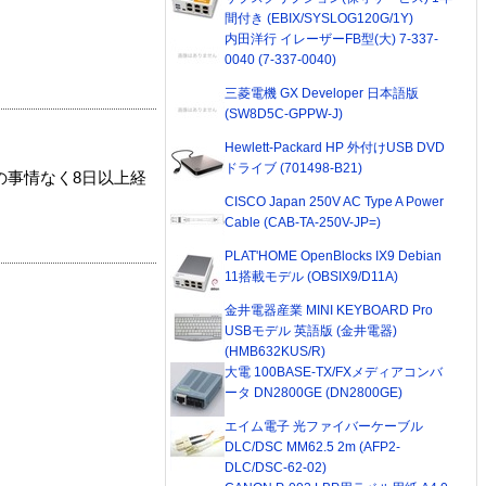
間付き (EBIX/SYSLOG120G/1Y)
内田洋行 イレーザーFB型(大) 7-337-
0040 (7-337-0040)
三菱電機 GX Developer 日本語版
(SW8D5C-GPPW-J)
Hewlett-Packard HP 外付けUSB DVD
ドライブ (701498-B21)
の事情なく8日以上経
CISCO Japan 250V AC Type A Power
Cable (CAB-TA-250V-JP=)
PLAT'HOME OpenBlocks IX9 Debian
11搭載モデル (OBSIX9/D11A)
金井電器産業 MINI KEYBOARD Pro
USBモデル 英語版 (金井電器)
(HMB632KUS/R)
大電 100BASE-TX/FXメディアコンバ
ータ DN2800GE (DN2800GE)
エイム電子 光ファイバーケーブル
DLC/DSC MM62.5 2m (AFP2-
DLC/DSC-62-02)