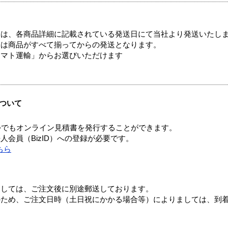
ては、各商品詳細に記載されている発送日にて当社より発送いたし
送は商品がすべて揃ってからの発送となります。
ヤマト運輸」からお選びいただけます
ついて
つでもオンライン見積書を発行することができます。
会員（BizID）への登録が必要です。
ちら
ましては、ご注文後に別途郵送しております。
のため、ご注文日時（土日祝にかかる場合等）によりましては、到