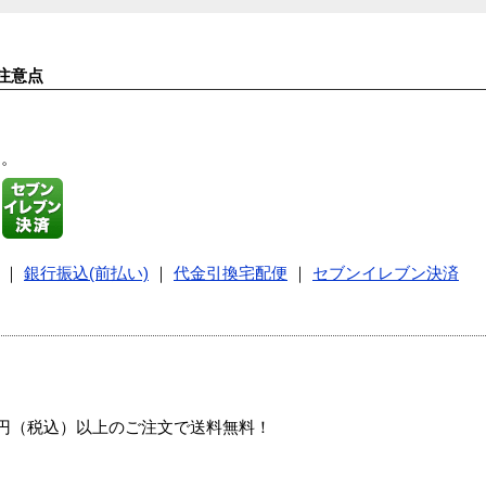
注意点
す。
｜
銀行振込(前払い)
｜
代金引換宅配便
｜
セブンイレブン決済
00円（税込）以上のご注文で送料無料！