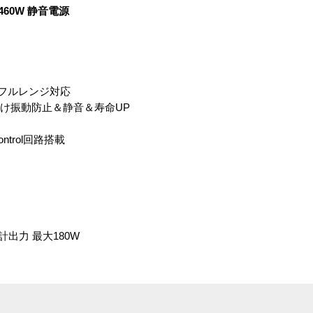
460W 静音電源
40Vフルレンジ対応
付け振動防止＆静音＆寿命UP
Control回路搭載
Vの合計出力 最大180W