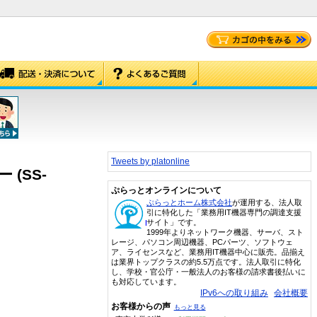
Tweets by platonline
 (SS-
ぷらっとオンラインについて
ぷらっとホーム株式会社
が運用する、法人取
引に特化した「業務用IT機器専門の調達支援
サイト」です。
1999年よりネットワーク機器、サーバ、スト
レージ、パソコン周辺機器、PCパーツ、ソフトウェ
ア、ライセンスなど、業務用IT機器中心に販売。品揃え
は業界トップクラスの約5.5万点です。法人取引に特化
し、学校・官公庁・一般法人のお客様の請求書後払いに
も対応しています。
IPv6への取り組み
会社概要
お客様からの声
もっと見る