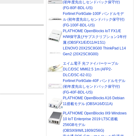
(初年度先出しセンドバック保守付)
(FG-80F-BDL-US)
Fortinet FortiGate-100F バンドルモデ
ル (初年度先出しセンドバック保守付)
(FG-100F-BDL-US)
PLAT'HOME OpenBlocks IoT FX1/E
H/W保守及びサブスクリプション1年付
属 (OBSFX1/E/D11/H1S1)
LENOVO 20X2SC8G00 ThinkPad L14
Gen2 (20X2SC8G00)
エイム電子 光ファイバーケーブル
DLC/DSC MM62.5 1m (AFP2-
DLC/DSC-62-01)
Fortinet FortiGate-40F バンドルモデル
(初年度先出しセンドバック保守付)
(FG-40F-BDL-US)
PLAT'HOME OpenBlocks A16 Debian
11搭載モデル (OBSA16/D11A)
PLAT'HOME OpenBlocks IX9 Windows
10 IoT Enterprise 2019 LTSC搭載
256GBモデル
(OBSIX9/W/L1809/256G)