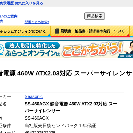
表示履歴
お気に入りを見る
払いのご案内
内
型番まとめ検索»
X 静音電源 460W ATX2.03対応 スーパーサイレンサー
ーカー
Seasonic
品名
SS-460AGX 静音電源 460W ATX2.03対応 スー
パーサイレンサー
番
SS-460AGX
証条件
当社販売日後センドバック１年保証
ANコード
4942322503875