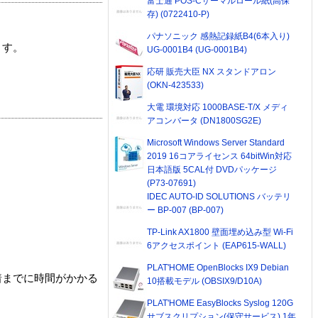
富士通 POS-Cサーマルロール紙(高保
存) (0722410-P)
パナソニック 感熱記録紙B4(6本入り)
ます。
UG-0001B4 (UG-0001B4)
応研 販売大臣 NX スタンドアロン
(OKN-423533)
大電 環境対応 1000BASE-T/X メディ
アコンバータ (DN1800SG2E)
Microsoft Windows Server Standard
2019 16コアライセンス 64bitWin対応
日本語版 5CAL付 DVDパッケージ
(P73-07691)
IDEC AUTO-ID SOLUTIONS バッテリ
ー BP-007 (BP-007)
TP-Link AX1800 壁面埋め込み型 Wi-Fi
6アクセスポイント (EAP615-WALL)
PLAT'HOME OpenBlocks IX9 Debian
着までに時間がかかる
10搭載モデル (OBSIX9/D10A)
PLAT'HOME EasyBlocks Syslog 120G
サブスクリプション(保守サービス) 1年