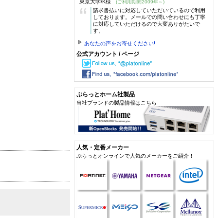
東京大学/K様
(ご利用期間2009年～)
“
請求書払いに対応していただいているので利用
しております。メールでの問い合わせにも丁寧
に対応していただけるので大変ありがたいで
す。
あなたの声をお寄せください!
公式アカウント / ページ
ぷらっとホーム社製品
当社ブランドの製品情報はこちら
人気・定番メーカー
ぷらっとオンラインで人気のメーカーをご紹介！