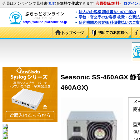
会員はオンラインで見積書(
)を
無料で作成
できます
会員登録(無料)
ログイン
見本
法人のお客様 請求書払いのご案内
学校・官公庁のお客様 校費・公費
研究機関のお客様 科研費払いのご案
Seasonic SS-460AG
460AGX)
メ
商
型
保
J