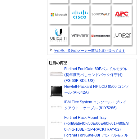
その他、多数のメーカー商品を取り扱ってます
注目の商品
Fortinet FortiGate-60Fバンドルモデル
(初年度先出しセンドバック保守付)
(FG-60F-BDL-US)
Hewlett-Packard HP LCD 8500 コンソ
ール (AF642A)
IBM Flex System コンソール・ブレイ
クアウト・ケーブル (81Y5286)
Fortinet Rack Mount Tray
(FortiGate40F/50E/60E/60F/61F/80E/8
0F/FS-108E) (SP-RACKTRAY-02)
Fortinet FortiGate-80F バンドルモデル