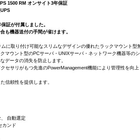
-UPS 1500 RM オンサイト3年保証
UPS
３年保証が付属しました。
場合も機器送付の手間が省けます。
ク システムに取り付け可能なスリムなデザインの優れたラックマウント
クマウント型のPCサーバ・UNIXサーバ・ネットワーク機器等のシ
重なデータの消失を防止します。
セサリがもつ先進のPowerManagement機能により管理性を向上
した信頼性を提供します。
Hz、 自動選定
リセカンド
大