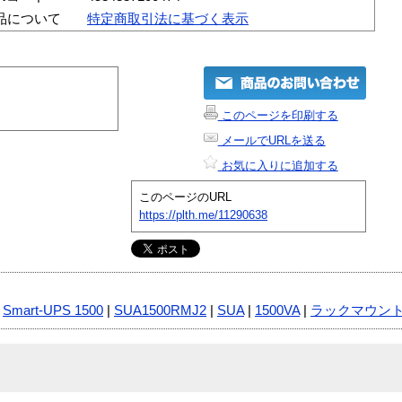
品について
特定商取引法に基づく表示
このページを印刷する
メールでURLを送る
お気に入りに追加する
このページのURL
https://plth.me/11290638
|
Smart-UPS 1500
|
SUA1500RMJ2
|
SUA
|
1500VA
|
ラックマウン