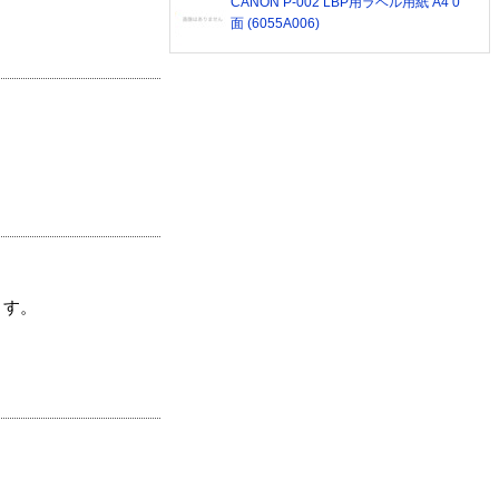
CANON P-002 LBP用ラベル用紙 A4 0
面 (6055A006)
ます。