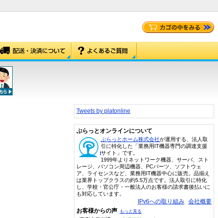
Tweets by platonline
ぷらっとオンラインについて
ぷらっとホーム株式会社
が運用する、法人取
引に特化した「業務用IT機器専門の調達支援
サイト」です。
1999年よりネットワーク機器、サーバ、スト
レージ、パソコン周辺機器、PCパーツ、ソフトウェ
ア、ライセンスなど、業務用IT機器中心に販売。品揃え
は業界トップクラスの約5.5万点です。法人取引に特化
し、学校・官公庁・一般法人のお客様の請求書後払いに
も対応しています。
IPv6への取り組み
会社概要
お客様からの声
もっと見る