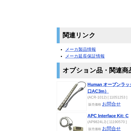
関連リンク
メーカ製品情報
メーカ延長保証情報
オプション品・関連商
Human オープンラ
口AC3m）
(ACR-1012) [ 11051253 ]
お問合せ
販売価格
APC Interface Kit: C
(AP9824LJ) [ 11190570 ]
お問合せ
販売価格