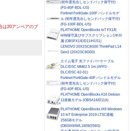
(初年度先出しセンドバック保守付)
(FG-80F-BDL-US)
Fortinet FortiGate-100F バンドルモデ
ル (初年度先出しセンドバック保守付)
(FG-100F-BDL-US)
合は20アンペアのプ
PLAT'HOME OpenBlocks IoT FX1/E
H/W保守及びサブスクリプション1年付
属 (OBSFX1/E/D11/H1S1)
LENOVO 20X2SC8G00 ThinkPad L14
Gen2 (20X2SC8G00)
エイム電子 光ファイバーケーブル
DLC/DSC MM62.5 1m (AFP2-
DLC/DSC-62-01)
Fortinet FortiGate-40F バンドルモデル
(初年度先出しセンドバック保守付)
(FG-40F-BDL-US)
PLAT'HOME OpenBlocks A16 Debian
11搭載モデル (OBSA16/D11A)
PLAT'HOME OpenBlocks IX9 Windows
10 IoT Enterprise 2019 LTSC搭載
256GBモデル
(OBSIX9/W/L1809/256G)