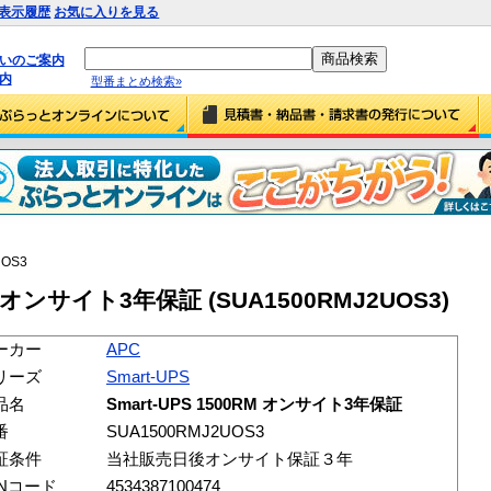
表示履歴
お気に入りを見る
払いのご案内
内
型番まとめ検索»
UOS3
RM オンサイト3年保証 (SUA1500RMJ2UOS3)
ーカー
APC
リーズ
Smart-UPS
品名
Smart-UPS 1500RM オンサイト3年保証
番
SUA1500RMJ2UOS3
証条件
当社販売日後オンサイト保証３年
ANコード
4534387100474