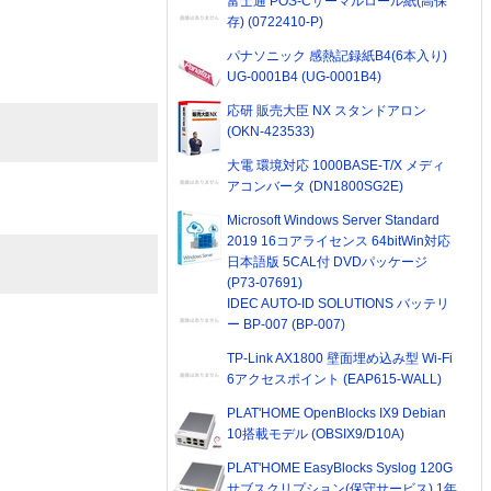
富士通 POS-Cサーマルロール紙(高保
存) (0722410-P)
パナソニック 感熱記録紙B4(6本入り)
UG-0001B4 (UG-0001B4)
応研 販売大臣 NX スタンドアロン
(OKN-423533)
大電 環境対応 1000BASE-T/X メディ
アコンバータ (DN1800SG2E)
Microsoft Windows Server Standard
2019 16コアライセンス 64bitWin対応
日本語版 5CAL付 DVDパッケージ
(P73-07691)
IDEC AUTO-ID SOLUTIONS バッテリ
ー BP-007 (BP-007)
TP-Link AX1800 壁面埋め込み型 Wi-Fi
6アクセスポイント (EAP615-WALL)
PLAT'HOME OpenBlocks IX9 Debian
10搭載モデル (OBSIX9/D10A)
PLAT'HOME EasyBlocks Syslog 120G
サブスクリプション(保守サービス) 1年