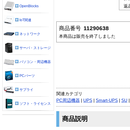
返
OpenBlocks
IoT関連
商品番号
11290638
ネットワーク
本商品は販売を終了しました
サーバ・ストレージ
パソコン・周辺機器
PCパーツ
サプライ
関連カテゴリ
PC周辺機器
|
UPS
|
Smart-UPS
|
SU
ソフト・ライセンス
商品説明