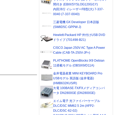
間付き (EBIX/SYSLOG120G/1Y)
内田洋行 イレーザーFB型(大) 7-337-
0040 (7-337-0040)
三菱電機 GX Developer 日本語版
(SW8D5C-GPPW-J)
Hewlett-Packard HP 外付けUSB DVD
ドライブ (701498-B21)
CISCO Japan 250V AC Type A Power
Cable (CAB-TA-250V-JP=)
PLAT'HOME OpenBlocks IX9 Debian
11搭載モデル (OBSIX9/D11A)
金井電器産業 MINI KEYBOARD Pro
USBモデル 英語版 (金井電器)
(HMB632KUS/R)
大電 100BASE-TX/FXメディアコンバ
ータ DN2800GE (DN2800GE)
エイム電子 光ファイバーケーブル
DLC/DSC MM62.5 2m (AFP2-
DLC/DSC-62-02)