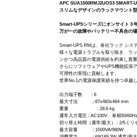
APC SUA1500RMJ2UOS3 SMART
スリムなデザインのラックマウント型
Smart-UPSシリーズにオンサイト
万が一の故障やバッテリー不具合の
Smart-UPS RMは、各社ラッ
様々な電源トラブルを取り除き、ラッ
ンかつ高品質の電源供給を約束し貴
さらにソフトウェアやUPS機能拡張アク
可用性の実現に貢献します。
世界No.1の電源保護実績を持つ卓越
出力端子数 : 6
最大寸法 : 87x483x464 mm
重量 : 28.6 kg
通常入力電圧 : AC100V、単相50/60
切り替え時間（通常/最大） : 2/5ミ
最大容量 : 1500VA/980W
消費電力 : 69/189.3W 通常/最