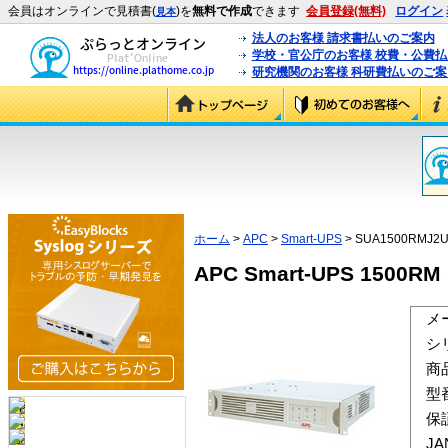
会員はオンラインで見積書(
)を
無料で作成
できます
会員登録(無料)
ログイン
見本
法人のお客様 請求書払いのご案内
学校・官公庁のお客様 校費・公費
研究機関のお客様 科研費払いのご案
ホーム
>
APC
>
Smart-UPS
> SUA1500RMJ2
APC Smart-UPS 1500
メ
シ
商
型
保
J