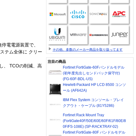
型無停電電源装置で、
その他、多数のメーカー商品を取り扱ってます
ステム全体に クリー
注目の商品
し、 TCOの削減、高
Fortinet FortiGate-60Fバンドルモデル
(初年度先出しセンドバック保守付)
(FG-60F-BDL-US)
Hewlett-Packard HP LCD 8500 コンソ
ール (AF642A)
IBM Flex System コンソール・ブレイ
クアウト・ケーブル (81Y5286)
Fortinet Rack Mount Tray
(FortiGate40F/50E/60E/60F/61F/80E/8
0F/FS-108E) (SP-RACKTRAY-02)
Fortinet FortiGate-80F バンドルモデル