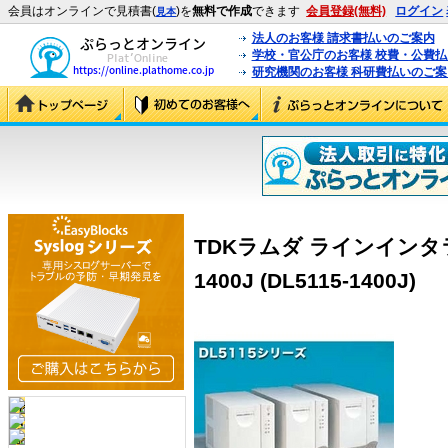
会員はオンラインで見積書(
)を
無料で作成
できます
会員登録(無料)
ログイン
見本
法人のお客様 請求書払いのご案内
学校・官公庁のお客様 校費・公費
研究機関のお客様 科研費払いのご案
TDKラムダ ラインインタラ
1400J (DL5115-1400J)