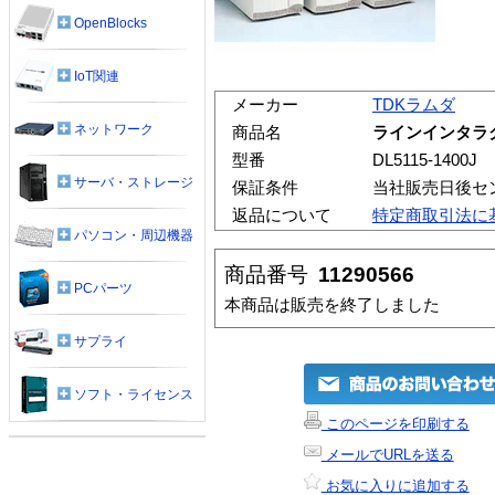
OpenBlocks
IoT関連
メーカー
TDKラムダ
ネットワーク
商品名
ラインインタラクテ
型番
DL5115-1400J
サーバ・ストレージ
保証条件
当社販売日後セ
返品について
特定商取引法に
パソコン・周辺機器
商品番号
11290566
PCパーツ
本商品は販売を終了しました
サプライ
ソフト・ライセンス
このページを印刷する
メールでURLを送る
お気に入りに追加する