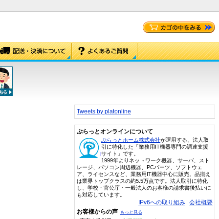
Tweets by platonline
ぷらっとオンラインについて
ぷらっとホーム株式会社
が運用する、法人取
引に特化した「業務用IT機器専門の調達支援
サイト」です。
1999年よりネットワーク機器、サーバ、スト
レージ、パソコン周辺機器、PCパーツ、ソフトウェ
ア、ライセンスなど、業務用IT機器中心に販売。品揃え
は業界トップクラスの約5.5万点です。法人取引に特化
し、学校・官公庁・一般法人のお客様の請求書後払いに
も対応しています。
IPv6への取り組み
会社概要
お客様からの声
もっと見る