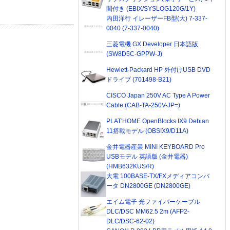
間付き (EBIX/SYSLOG120G/1Y)
内田洋行 イレーザーFB型(大) 7-337-
0040 (7-337-0040)
三菱電機 GX Developer 日本語版
(SW8D5C-GPPW-J)
Hewlett-Packard HP 外付けUSB DVD
ドライブ (701498-B21)
CISCO Japan 250V AC Type A Power
Cable (CAB-TA-250V-JP=)
PLAT'HOME OpenBlocks IX9 Debian
11搭載モデル (OBSIX9/D11A)
金井電器産業 MINI KEYBOARD Pro
USBモデル 英語版 (金井電器)
(HMB632KUS/R)
大電 100BASE-TX/FXメディアコンバ
ータ DN2800GE (DN2800GE)
エイム電子 光ファイバーケーブル
DLC/DSC MM62.5 2m (AFP2-
DLC/DSC-62-02)