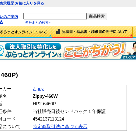
表示履歴
お気に入りを見る
払いのご案内
内
型番まとめ検索»
6460P)
ーカー
Zippy
品名
Zippy-460W
番
HP2-6460P
証条件
当社販売日後センドバック１年保証
ANコード
4542137113124
品について
特定商取引法に基づく表示