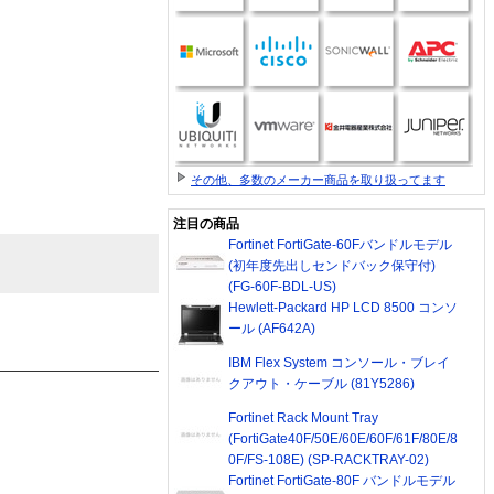
その他、多数のメーカー商品を取り扱ってます
注目の商品
Fortinet FortiGate-60Fバンドルモデル
(初年度先出しセンドバック保守付)
(FG-60F-BDL-US)
Hewlett-Packard HP LCD 8500 コンソ
ール (AF642A)
IBM Flex System コンソール・ブレイ
クアウト・ケーブル (81Y5286)
Fortinet Rack Mount Tray
(FortiGate40F/50E/60E/60F/61F/80E/8
0F/FS-108E) (SP-RACKTRAY-02)
Fortinet FortiGate-80F バンドルモデル