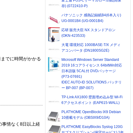
富士通 POS-Cサーマルロール紙(高保
存) (0722410-P)
パナソニック 感熱記録紙B4(6本入り)
UG-0001B4 (UG-0001B4)
応研 販売大臣 NX スタンドアロン
(OKN-423533)
大電 環境対応 1000BASE-T/X メディ
アコンバータ (DN1800SG2E)
着までに時間がかかる
Microsoft Windows Server Standard
2019 16コアライセンス 64bitWin対応
日本語版 5CAL付 DVDパッケージ
(P73-07691)
IDEC AUTO-ID SOLUTIONS バッテリ
ー BP-007 (BP-007)
TP-Link AX1800 壁面埋め込み型 Wi-Fi
6アクセスポイント (EAP615-WALL)
PLAT'HOME OpenBlocks IX9 Debian
10搭載モデル (OBSIX9/D10A)
の事情なく8日以上経
PLAT'HOME EasyBlocks Syslog 120G
サブスクリプション(保守サービス) 1年