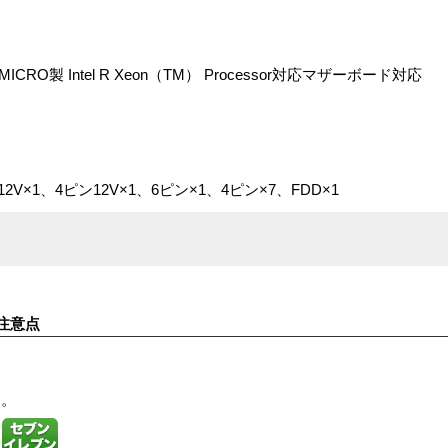
O製 Intel R Xeon（TM） Processor対応マザーボード対応
V×1、4ピン12V×1、6ピン×1、4ピン×7、FDD×1
注意点
す。