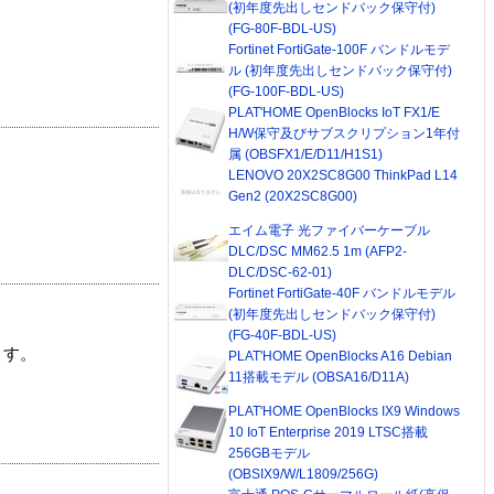
(初年度先出しセンドバック保守付)
(FG-80F-BDL-US)
Fortinet FortiGate-100F バンドルモデ
ル (初年度先出しセンドバック保守付)
(FG-100F-BDL-US)
PLAT'HOME OpenBlocks IoT FX1/E
H/W保守及びサブスクリプション1年付
属 (OBSFX1/E/D11/H1S1)
LENOVO 20X2SC8G00 ThinkPad L14
Gen2 (20X2SC8G00)
エイム電子 光ファイバーケーブル
DLC/DSC MM62.5 1m (AFP2-
DLC/DSC-62-01)
Fortinet FortiGate-40F バンドルモデル
(初年度先出しセンドバック保守付)
(FG-40F-BDL-US)
ます。
PLAT'HOME OpenBlocks A16 Debian
11搭載モデル (OBSA16/D11A)
PLAT'HOME OpenBlocks IX9 Windows
10 IoT Enterprise 2019 LTSC搭載
256GBモデル
(OBSIX9/W/L1809/256G)