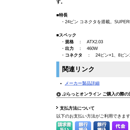
す。
■特長
・24ピン コネクタを搭載。SUPERMICR
■スペック
・
規格
： ATX2.03
・
出力
： 460W
・
コネクタ
： 24ピン×1、8ピン12
関連リンク
メーカー製品詳細
ぷらっとオンライン ご購入の際の
支払方法について
以下のお支払い方法がご利用できま