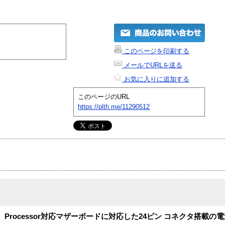
このページを印刷する
メールでURLを送る
お気に入りに追加する
このページのURL
https://plth.me/11290512
n（TM） Processor対応マザーボードに対応した24ピン コネクタ搭載の電源