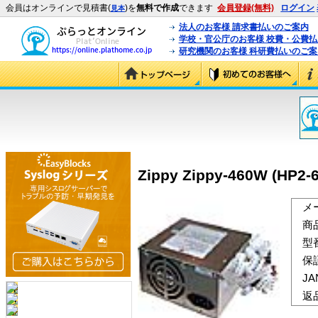
会員はオンラインで見積書(
)を
無料で作成
できます
会員登録(無料)
ログイン
見本
法人のお客様 請求書払いのご案内
学校・官公庁のお客様 校費・公費
研究機関のお客様 科研費払いのご案
Zippy Zippy-460W (HP2-
メ
商
型
保
J
返