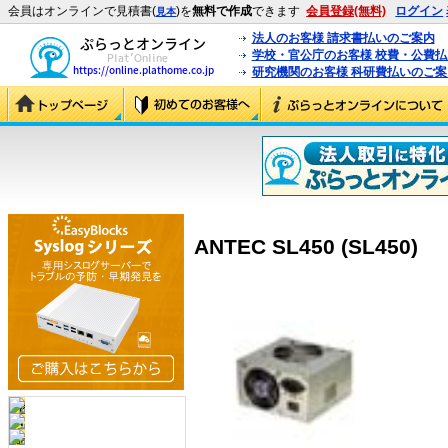
会員はオンラインで見積書(
)を
無料で作成
できます
会員登録(無料)
ログイン
見本
法人のお客様 請求書払いのご案内
学校・官公庁のお客様 校費・公費
研究機関のお客様 科研費払いのご案
ANTEC SL450 (SL450)