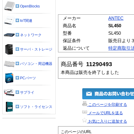
OpenBlocks
メーカー
ANTEC
IoT関連
商品名
SL450
型番
SL450
ネットワーク
保証条件
販売日より
返品について
特定商取引
サーバ・ストレージ
商品番号
11290493
パソコン・周辺機器
本商品は販売を終了しました
PCパーツ
サプライ
このページを印刷する
ソフト・ライセンス
メールでURLを送る
お気に入りに追加する
このページのURL