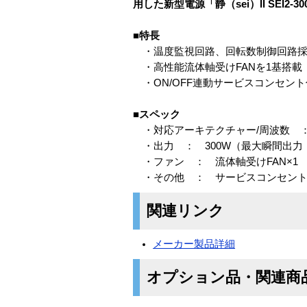
用した新型電源「静（sei）II SEI2-3
■特長
・温度監視回路、回転数制御回路採
・高性能流体軸受けFANを1基搭載
・ON/OFF連動サービスコンセント
■スペック
・対応アーキテクチャー/周波数 ： Intel R P
・出力 ： 300W（最大瞬間出力：
・ファン ： 流体軸受けFAN×1
・その他 ： サービスコンセン
関連リンク
メーカー製品詳細
オプション品・関連商