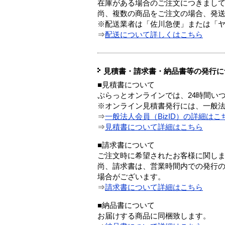
在庫がある場合のご注文につきまし
尚、複数の商品をご注文の場合、発
※配送業者は「佐川急便」または「
⇒
配送について詳しくはこちら
見積書・請求書・納品書等の発行に
■見積書について
ぷらっとオンラインでは、24時間い
※オンライン見積書発行には、一般法人
⇒
一般法人会員（BizID）の詳細はこ
⇒
見積書について詳細はこちら
■請求書について
ご注文時に希望されたお客様に関し
尚、請求書は、営業時間内での発行
場合がございます。
⇒
請求書について詳細はこちら
■納品書について
お届けする商品に同梱致します。