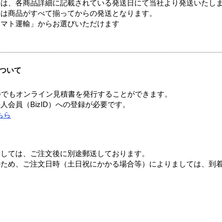
ては、各商品詳細に記載されている発送日にて当社より発送いたし
送は商品がすべて揃ってからの発送となります。
ヤマト運輸」からお選びいただけます
ついて
つでもオンライン見積書を発行することができます。
会員（BizID）への登録が必要です。
ちら
ましては、ご注文後に別途郵送しております。
のため、ご注文日時（土日祝にかかる場合等）によりましては、到