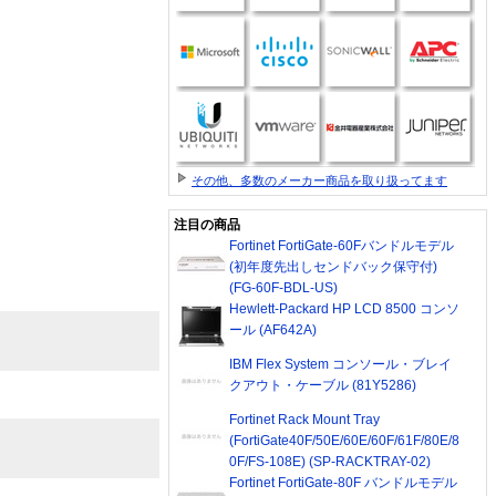
その他、多数のメーカー商品を取り扱ってます
注目の商品
Fortinet FortiGate-60Fバンドルモデル
(初年度先出しセンドバック保守付)
(FG-60F-BDL-US)
Hewlett-Packard HP LCD 8500 コンソ
ール (AF642A)
IBM Flex System コンソール・ブレイ
クアウト・ケーブル (81Y5286)
Fortinet Rack Mount Tray
(FortiGate40F/50E/60E/60F/61F/80E/8
0F/FS-108E) (SP-RACKTRAY-02)
Fortinet FortiGate-80F バンドルモデル