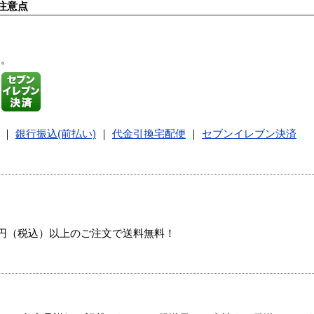
注意点
す。
｜
銀行振込(前払い)
｜
代金引換宅配便
｜
セブンイレブン決済
00円（税込）以上のご注文で送料無料！