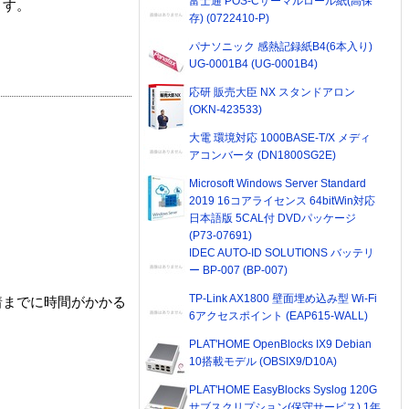
富士通 POS-Cサーマルロール紙(高保
ます。
存) (0722410-P)
パナソニック 感熱記録紙B4(6本入り)
UG-0001B4 (UG-0001B4)
応研 販売大臣 NX スタンドアロン
(OKN-423533)
大電 環境対応 1000BASE-T/X メディ
アコンバータ (DN1800SG2E)
Microsoft Windows Server Standard
2019 16コアライセンス 64bitWin対応
日本語版 5CAL付 DVDパッケージ
(P73-07691)
IDEC AUTO-ID SOLUTIONS バッテリ
ー BP-007 (BP-007)
TP-Link AX1800 壁面埋め込み型 Wi-Fi
着までに時間がかかる
6アクセスポイント (EAP615-WALL)
PLAT'HOME OpenBlocks IX9 Debian
10搭載モデル (OBSIX9/D10A)
PLAT'HOME EasyBlocks Syslog 120G
サブスクリプション(保守サービス) 1年