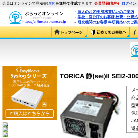
会員はオンラインで見積書(
)を
無料で作成
できます
会員登録(無料)
ログイン
見本
法人のお客様 請求書払いのご案内
学校・官公庁のお客様 校費・公費
研究機関のお客様 科研費払いのご案
TORICA 静(sei)II SEI2-30
メ
商
型
保
J
返