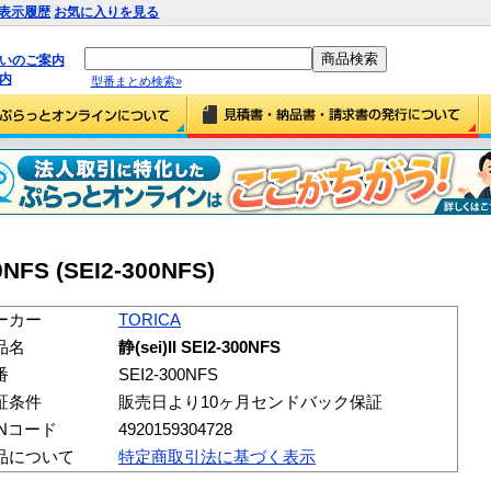
表示履歴
お気に入りを見る
払いのご案内
内
型番まとめ検索»
0NFS (SEI2-300NFS)
ーカー
TORICA
品名
静(sei)II SEI2-300NFS
番
SEI2-300NFS
証条件
販売日より10ヶ月センドバック保証
ANコード
4920159304728
品について
特定商取引法に基づく表示