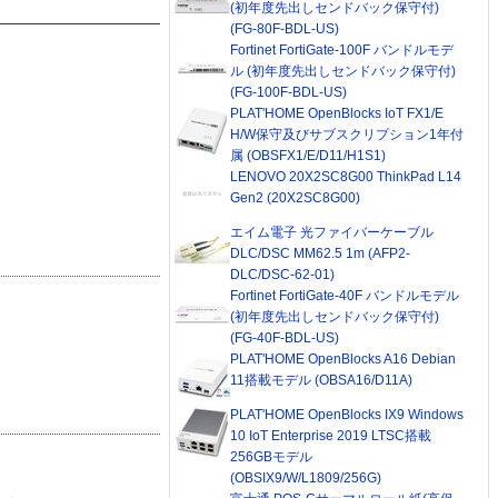
(初年度先出しセンドバック保守付)
(FG-80F-BDL-US)
Fortinet FortiGate-100F バンドルモデ
ル (初年度先出しセンドバック保守付)
(FG-100F-BDL-US)
PLAT'HOME OpenBlocks IoT FX1/E
H/W保守及びサブスクリプション1年付
属 (OBSFX1/E/D11/H1S1)
LENOVO 20X2SC8G00 ThinkPad L14
Gen2 (20X2SC8G00)
エイム電子 光ファイバーケーブル
DLC/DSC MM62.5 1m (AFP2-
DLC/DSC-62-01)
Fortinet FortiGate-40F バンドルモデル
(初年度先出しセンドバック保守付)
(FG-40F-BDL-US)
PLAT'HOME OpenBlocks A16 Debian
11搭載モデル (OBSA16/D11A)
PLAT'HOME OpenBlocks IX9 Windows
10 IoT Enterprise 2019 LTSC搭載
256GBモデル
(OBSIX9/W/L1809/256G)