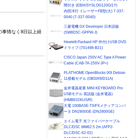
間付き (EBIX/SYSLOG120G/1Y)
内田洋行 イレーザーFB型(大) 7-337-
0040 (7-337-0040)
三菱電機 GX Developer 日本語版
の事情なく8日以上経
(SW8D5C-GPPW-J)
Hewlett-Packard HP 外付けUSB DVD
ドライブ (701498-B21)
CISCO Japan 250V AC Type A Power
Cable (CAB-TA-250V-JP=)
PLAT'HOME OpenBlocks IX9 Debian
11搭載モデル (OBSIX9/D11A)
金井電器産業 MINI KEYBOARD Pro
USBモデル 英語版 (金井電器)
(HMB632KUS/R)
大電 100BASE-TX/FXメディアコンバ
ータ DN2800GE (DN2800GE)
エイム電子 光ファイバーケーブル
DLC/DSC MM62.5 2m (AFP2-
DLC/DSC-62-02)