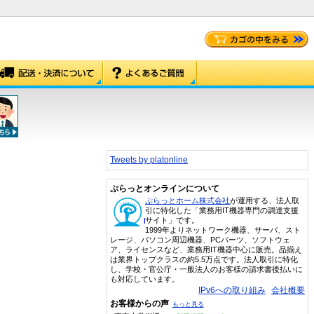
Tweets by platonline
ぷらっとオンラインについて
ぷらっとホーム株式会社
が運用する、法人取
引に特化した「業務用IT機器専門の調達支援
サイト」です。
1999年よりネットワーク機器、サーバ、スト
レージ、パソコン周辺機器、PCパーツ、ソフトウェ
ア、ライセンスなど、業務用IT機器中心に販売。品揃え
は業界トップクラスの約5.5万点です。法人取引に特化
し、学校・官公庁・一般法人のお客様の請求書後払いに
も対応しています。
IPv6への取り組み
会社概要
お客様からの声
もっと見る