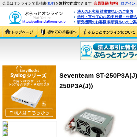
会員はオンラインで見積書(
)を
無料で作成
できます
会員登録(無料)
ログイン
見本
法人のお客様 請求書払いのご案内
学校・官公庁のお客様 校費・公費
研究機関のお客様 科研費払いのご案
Seventeam ST-250P3A(J
250P3A(J))