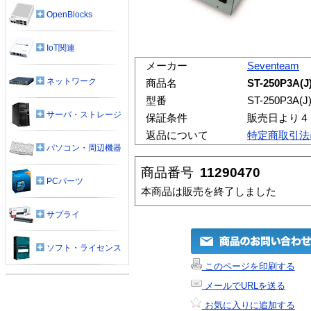
OpenBlocks
IoT関連
メーカー
Seventeam
ネットワーク
商品名
ST-250P3A(
型番
ST-250P3A(J
サーバ・ストレージ
保証条件
販売日より４
返品について
特定商取引法
パソコン・周辺機器
商品番号
11290470
PCパーツ
本商品は販売を終了しました
サプライ
ソフト・ライセンス
このページを印刷する
メールでURLを送る
お気に入りに追加する