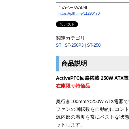
このページのURL
https://plth.me/11290470
関連カテゴリ
ST
|
ST-250P3
|
ST-250
商品説明
ActivePFC回路搭載 250W ATX
在庫限り特価品
奥行き100mmの250W ATX電源
ファンの回転数を自動的にコントロ
源内部の温度を常にベストな状
ットします。