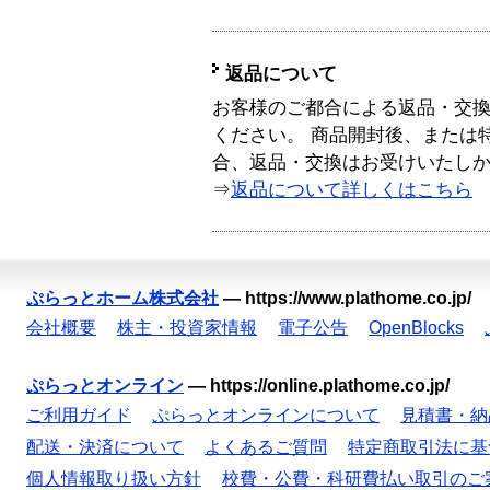
返品について
お客様のご都合による返品・交
ください。 商品開封後、または
合、返品・交換はお受けいたし
⇒
返品について詳しくはこちら
ぷらっとホーム株式会社
—
https://www.plathome.co.jp/
会社概要
株主・投資家情報
電子公告
OpenBlocks
ぷらっとオンライン
—
https://online.plathome.co.jp/
ご利用ガイド
ぷらっとオンラインについて
見積書・納
配送・決済について
よくあるご質問
特定商取引法に基
個人情報取り扱い方針
校費・公費・科研費払い取引のご