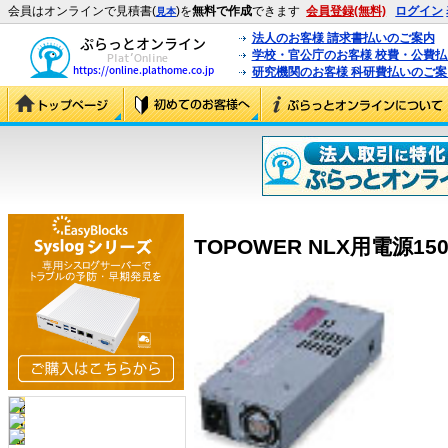
会員はオンラインで見積書(
)を
無料で作成
できます
会員登録(無料)
ログイン
見本
法人のお客様 請求書払いのご案内
学校・官公庁のお客様 校費・公費
研究機関のお客様 科研費払いのご案
TOPOWER NLX用電源150W