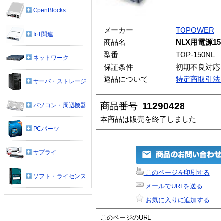
OpenBlocks
メーカー
TOPOWER
IoT関連
商品名
NLX用電源15
型番
TOP-150NL
ネットワーク
保証条件
初期不良対応
返品について
特定商取引法
サーバ・ストレージ
商品番号
11290428
パソコン・周辺機器
本商品は販売を終了しました
PCパーツ
サプライ
このページを印刷する
ソフト・ライセンス
メールでURLを送る
お気に入りに追加する
このページのURL