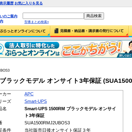
表示履歴
お気に入りを見る
払いのご案内
内
型番まとめ検索»
UBOS3
0RM ブラックモデル オンサイト3年保証 (SUA1500
ーカー
APC
リーズ
Smart-UPS
品名
Smart-UPS 1500RM ブラックモデル オンサイ
ト3年保証
番
SUA1500RMJ2UBOS3
証条件
当社販売日後オンサイト保証３年