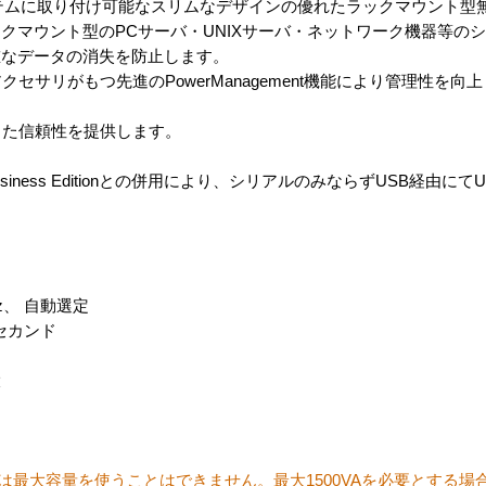
ク システムに取り付け可能なスリムなデザインの優れたラックマウント
クマウント型のPCサーバ・UNIXサーバ・ネットワーク機器等のシ
重なデータの消失を防止します。
セサリがもつ先進のPowerManagement機能により管理性を向上
した信頼性を提供します。
Business Editionとの併用により、シリアルのみならずUSB経由に
Hz、 自動選定
リセカンド
大
までは最大容量を使うことはできません。最大1500VAを必要とする場