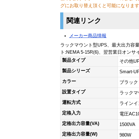
グにお取り替え頂くと可能になりま
関連リンク
メーカー商品情報
ラックマウント型UPS、最大出力容量:15
ト:NEMA 5-15R(6)、翌営業日オ
製品タイプ
その他U
製品シリーズ
Smart-
カラー
ブラック
設置タイプ
ラックマ
運転方式
ラインイ
定格入力
電圧AC1
定格出力容量(VA)
1500VA
定格出力容量(W)
980W