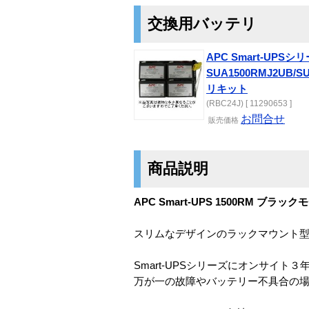
交換用バッテリ
APC Smart-UPSシ
SUA1500RMJ2UB/
リキット
(RBC24J) [ 11290653 ]
お問合せ
販売価格
商品説明
APC Smart-UPS 1500RM ブラ
スリムなデザインのラックマウント型U
Smart-UPSシリーズにオンサイト
万が一の故障やバッテリー不具合の