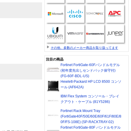
その他、多数のメーカー商品を取り扱ってます
注目の商品
Fortinet FortiGate-60Fバンドルモデル
(初年度先出しセンドバック保守付)
(FG-60F-BDL-US)
Hewlett-Packard HP LCD 8500 コンソ
ール (AF642A)
IBM Flex System コンソール・ブレイ
クアウト・ケーブル (81Y5286)
Fortinet Rack Mount Tray
(FortiGate40F/50E/60E/60F/61F/80E/8
0F/FS-108E) (SP-RACKTRAY-02)
Fortinet FortiGate-80F バンドルモデル