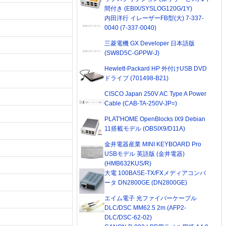
間付き (EBIX/SYSLOG120G/1Y)
内田洋行 イレーザーFB型(大) 7-337-
0040 (7-337-0040)
三菱電機 GX Developer 日本語版
(SW8D5C-GPPW-J)
Hewlett-Packard HP 外付けUSB DVD
ドライブ (701498-B21)
CISCO Japan 250V AC Type A Power
Cable (CAB-TA-250V-JP=)
PLAT'HOME OpenBlocks IX9 Debian
11搭載モデル (OBSIX9/D11A)
金井電器産業 MINI KEYBOARD Pro
USBモデル 英語版 (金井電器)
(HMB632KUS/R)
大電 100BASE-TX/FXメディアコンバ
ータ DN2800GE (DN2800GE)
エイム電子 光ファイバーケーブル
DLC/DSC MM62.5 2m (AFP2-
DLC/DSC-62-02)