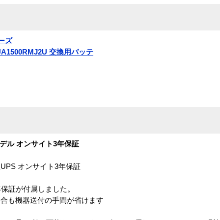
リーズ
SUA1500RMJ2U 交換用バッテ
ックモデル オンサイト3年保証
PS オンサイト3年保証
３年保証が付属しました。
場合も機器送付の手間が省けます