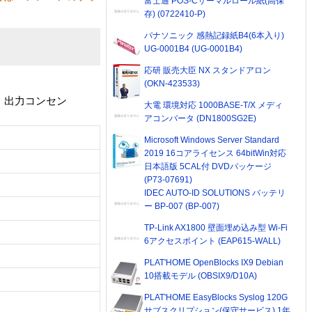
富士通 POS-Cサーマルロール紙(高保
存) (0722410-P)
パナソニック 感熱記録紙B4(6本入り)
UG-0001B4 (UG-0001B4)
応研 販売大臣 NX スタンドアロン
(OKN-423533)
P、出力コンセン
大電 環境対応 1000BASE-T/X メディ
アコンバータ (DN1800SG2E)
Microsoft Windows Server Standard
2019 16コアライセンス 64bitWin対応
日本語版 5CAL付 DVDパッケージ
(P73-07691)
IDEC AUTO-ID SOLUTIONS バッテリ
ー BP-007 (BP-007)
TP-Link AX1800 壁面埋め込み型 Wi-Fi
6アクセスポイント (EAP615-WALL)
PLAT'HOME OpenBlocks IX9 Debian
10搭載モデル (OBSIX9/D10A)
PLAT'HOME EasyBlocks Syslog 120G
サブスクリプション(保守サービス) 1年