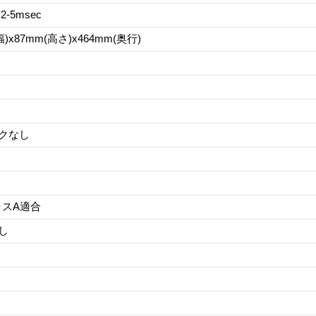
-5msec
幅)x87mm(高さ)x464mm(奥行)
クなし
ラスA適合
し