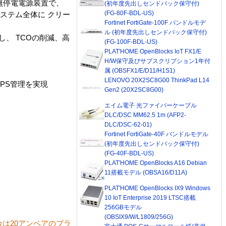
型無停電電源装置で、
(初年度先出しセンドバック保守付)
(FG-80F-BDL-US)
ステム全体に クリー
Fortinet FortiGate-100F バンドルモデ
ル (初年度先出しセンドバック保守付)
し、 TCOの削減、高
(FG-100F-BDL-US)
PLAT'HOME OpenBlocks IoT FX1/E
H/W保守及びサブスクリプション1年付
属 (OBSFX1/E/D11/H1S1)
LENOVO 20X2SC8G00 ThinkPad L14
てUPS管理を実現
Gen2 (20X2SC8G00)
エイム電子 光ファイバーケーブル
DLC/DSC MM62.5 1m (AFP2-
DLC/DSC-62-01)
Fortinet FortiGate-40F バンドルモデル
(初年度先出しセンドバック保守付)
(FG-40F-BDL-US)
PLAT'HOME OpenBlocks A16 Debian
11搭載モデル (OBSA16/D11A)
PLAT'HOME OpenBlocks IX9 Windows
10 IoT Enterprise 2019 LTSC搭載
256GBモデル
(OBSIX9/W/L1809/256G)
合は20アンペアのプラ