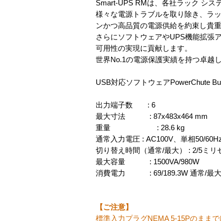
Smart-UPS RMは、各社ラッ
様々な電源トラブルを取り除き、ラッ
ンかつ高品質の電源供給を約束し貴
さらにソフトウェアやUPS機能拡張アク
可用性の実現に貢献します。
世界No.1の電源保護実績を持つ卓越
USB対応ソフトウェアPowerChute 
出力端子数 : 6
最大寸法 : 87x483x464 mm
重量 : 28.6 kg
通常入力電圧 : AC100V、単相50/60
切り替え時間（通常/最大） : 2/5ミ
最大容量 : 1500VA/980W
消費電力 : 69/189.3W 通常/最
【ご注意】
標準入力プラグNEMA 5-15Pのま