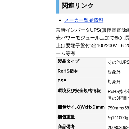
関連リンク
メーカー製品情報
常時インバータUPS(無停電電源装
売パワーモジュール追加で6k冗長構成可
上は要端子盤付)出100/200V L6-
ーム等有
製品タイプ
その他UP
RoHS指令
対象外
PSE
対象外
環境及び安全規格情報
RoHS指令
号の3桁目〜
梱包サイズ(WxHxD)mm
790mmx5
梱包重量
約141000g
商品備考
200803062