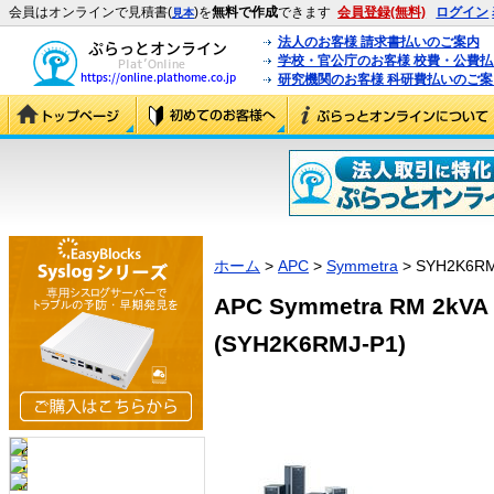
会員はオンラインで見積書(
)を
無料で作成
できます
会員登録(無料)
ログイン
見本
法人のお客様 請求書払いのご案内
学校・官公庁のお客様 校費・公費
研究機関のお客様 科研費払いのご案
ホーム
>
APC
>
Symmetra
> SYH2K6RM
APC Symmetra RM 
(SYH2K6RMJ-P1)