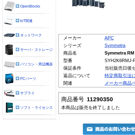
OpenBlocks
IoT関連
ネットワーク
メーカー
APC
シリーズ
Symmetra
サーバ・ストレージ
商品名
Symmetra 
型番
SYH2K6RMJ-
パソコン・周辺機器
保証条件
当社販売日後
返品について
特定商取引法
PCパーツ
関連
メーカー商品
サプライ
商品番号
11290350
本商品は販売を終了しました
ソフト・ライセンス