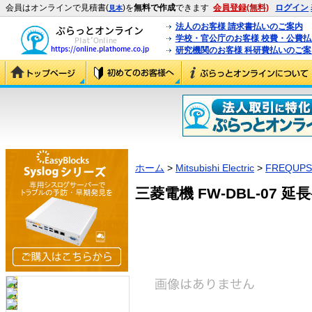
会員はオンラインで見積書(
)を
無料で作成
できます
会員登録(無料)
ログイン
見本
法人のお客様 請求書払いのご案内
学校・官公庁のお客様 校費・公費
研究機関のお客様 科研費払いのご案
ホーム
>
Mitsubishi Electric
>
FREQUPS
三菱電機 FW-DBL-07 延長