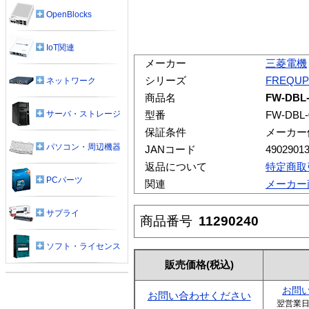
OpenBlocks
IoT関連
メーカー
三菱電機
シリーズ
FREQUP
ネットワーク
商品名
FW-DB
サーバ・ストレージ
型番
FW-DBL-
保証条件
メーカー
パソコン・周辺機器
JANコード
4902901
返品について
特定商取
PCパーツ
関連
メーカー
サプライ
商品番号
11290240
ソフト・ライセンス
販売価格
(税込)
お問
お問い合わせください
翌営業