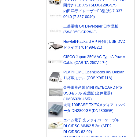
間付き (EBIX/SYSLOG120G/1Y)
内田洋行 イレーザーFB型(大) 7-337-
0040 (7-337-0040)
三菱電機 GX Developer 日本語版
(SW8D5C-GPPW-J)
Hewlett-Packard HP 外付けUSB DVD
ドライブ (701498-B21)
CISCO Japan 250V AC Type A Power
Cable (CAB-TA-250V-JP=)
PLAT'HOME OpenBlocks IX9 Debian
11搭載モデル (OBSIX9/D11A)
金井電器産業 MINI KEYBOARD Pro
USBモデル 英語版 (金井電器)
(HMB632KUS/R)
大電 100BASE-TX/FXメディアコンバ
ータ DN2800GE (DN2800GE)
エイム電子 光ファイバーケーブル
DLC/DSC MM62.5 2m (AFP2-
DLC/DSC-62-02)