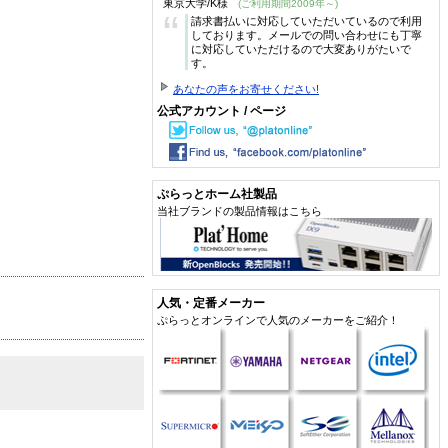
東京大学/K様
(ご利用期間2009年～)
“
請求書払いに対応していただいているので利用
しております。メールでの問い合わせにも丁寧
に対応していただけるので大変ありがたいで
す。
あなたの声をお寄せください!
公式アカウント / ページ
ぷらっとホーム社製品
当社ブランドの製品情報はこちら
人気・定番メーカー
ぷらっとオンラインで人気のメーカーをご紹介！