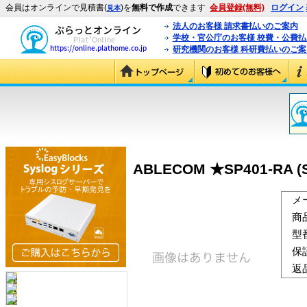
会員はオンラインで見積書(
)を
無料で作成
できます
会員登録(無料)
ログイン
見本
法人のお客様 請求書払いのご案内
学校・官公庁のお客様 校費・公費
研究機関のお客様 科研費払いのご案
ABLECOM ★SP401-RA (S
メ
商
型
保
返