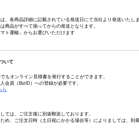
ては、各商品詳細に記載されている発送日にて当社より発送いたし
送は商品がすべて揃ってからの発送となります。
ヤマト運輸」からお選びいただけます
ついて
つでもオンライン見積書を発行することができます。
会員（BizID）への登録が必要です。
ちら
ましては、ご注文後に別途郵送しております。
のため、ご注文日時（土日祝にかかる場合等）によりましては、到