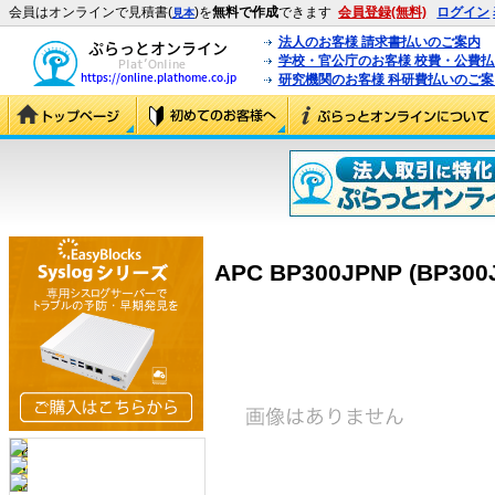
会員はオンラインで見積書(
)を
無料で作成
できます
会員登録(無料)
ログイン
見本
法人のお客様 請求書払いのご案内
学校・官公庁のお客様 校費・公費
研究機関のお客様 科研費払いのご案
APC BP300JPNP (BP300