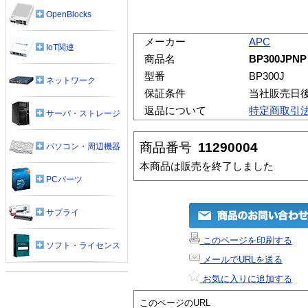
OpenBlocks
メーカー
APC
IoT関連
商品名
BP300JPNP
型番
BP300J
ネットワーク
保証条件
当社販売日
返品について
特定商取引
サーバ・ストレージ
商品番号
11290004
パソコン・周辺機器
本商品は販売を終了しました
PCパーツ
サプライ
このページを印刷する
ソフト・ライセンス
メールでURLを送る
お気に入りに追加する
このページのURL