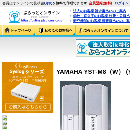
会員はオンラインで見積書(
)を
無料で作成
できます
会員登録(無料)
ログイン
見本
法人のお客様 請求書払いのご案内
学校・官公庁のお客様 校費・公費
研究機関のお客様 科研費払いのご案
YAMAHA YST-M8（W） (