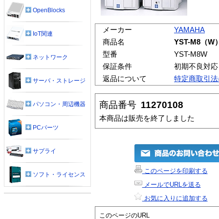
OpenBlocks
メーカー
YAMAHA
IoT関連
商品名
YST-M8（W
型番
YST-M8W
ネットワーク
保証条件
初期不良対応
返品について
特定商取引法
サーバ・ストレージ
商品番号
11270108
パソコン・周辺機器
本商品は販売を終了しました
PCパーツ
サプライ
このページを印刷する
ソフト・ライセンス
メールでURLを送る
お気に入りに追加する
このページのURL