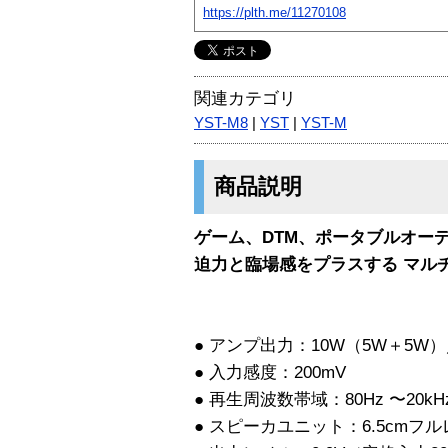
https://plth.me/11270108
関連カテゴリ
YST-M8
|
YST
|
YST-M
商品説明
ゲーム、DTM、ポータブルオー
迫力と臨場感をプラスする マル
● アンプ出力：10W（5W＋5W）／
● 入力感度：200mV
● 再生周波数帯域：80Hz 〜20kH
● スピーカユニット：6.5cmフ