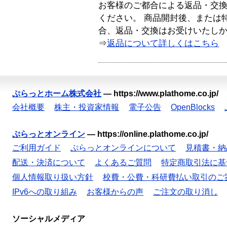
お客様のご都合による返品・交
ください。 商品開封後、または
合、返品・交換はお受けいたし
⇒
返品について詳しくはこちら
ぷらっとホーム株式会社
—
https://www.plathome.co.jp/
会社概要
株主・投資家情報
電子公告
OpenBlocks
ぷらっとオンライン
—
https://online.plathome.co.jp/
ご利用ガイド
ぷらっとオンラインについて
見積書・納
配送・決済について
よくあるご質問
特定商取引法に基
個人情報取り扱い方針
校費・公費・科研費払い取引のご
IPv6への取り組み
お客様からの声
ご注文の取り消し
ソーシャルメディア