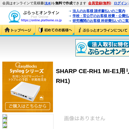
会員はオンラインで見積書(
)を
無料で作成
できます
会員登録(無料)
ログイン
見本
法人のお客様 請求書払いのご案内
学校・官公庁のお客様 校費・公費
研究機関のお客様 科研費払いのご案
SHARP CE-RH1 MI-
RH1)