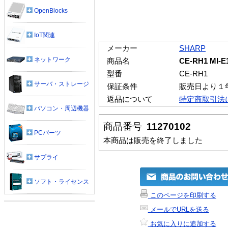
OpenBlocks
IoT関連
メーカー
SHARP
ネットワーク
商品名
CE-RH1 M
型番
CE-RH1
サーバ・ストレージ
保証条件
販売日より１
返品について
特定商取引法
パソコン・周辺機器
商品番号
11270102
PCパーツ
本商品は販売を終了しました
サプライ
ソフト・ライセンス
このページを印刷する
メールでURLを送る
お気に入りに追加する