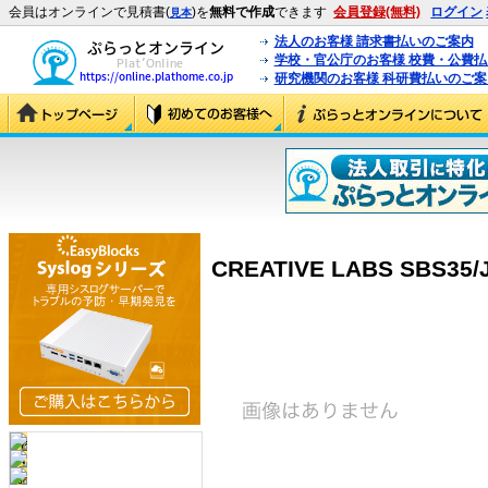
会員はオンラインで見積書(
)を
無料で作成
できます
会員登録(無料)
ログイン
見本
法人のお客様 請求書払いのご案内
学校・官公庁のお客様 校費・公費
研究機関のお客様 科研費払いのご案
CREATIVE LABS SBS35