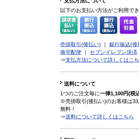
支払方法について
以下のお支払い方法がご利用で
売掛取引(後払い)
｜
銀行振込(後
換宅配便
｜
セブンイレブン決済
⇒
支払方法について詳しくはこ
送料について
1つのご注文毎に
一律1,100円(税
※売掛取引(後払い)のお客様は33
無料！
⇒
送料について詳しくはこちら