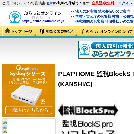
会員はオンラインで見積書(
)を
無料で作成
できます
会員登録(無料)
ログイン
見本
法人のお客様 請求書払いのご案内
学校・官公庁のお客様 校費・公費
研究機関のお客様 科研費払いのご案
PLAT’HOME 監視BlockS 
(KANSHI/C)