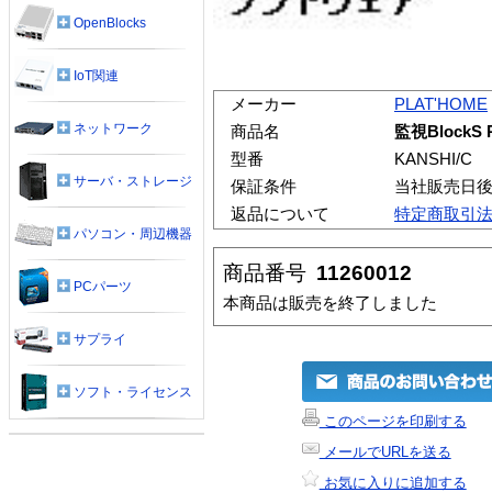
OpenBlocks
IoT関連
メーカー
PLAT'HOME
ネットワーク
商品名
監視BlockS 
型番
KANSHI/C
サーバ・ストレージ
保証条件
当社販売日
返品について
特定商取引
パソコン・周辺機器
商品番号
11260012
PCパーツ
本商品は販売を終了しました
サプライ
ソフト・ライセンス
このページを印刷する
メールでURLを送る
お気に入りに追加する