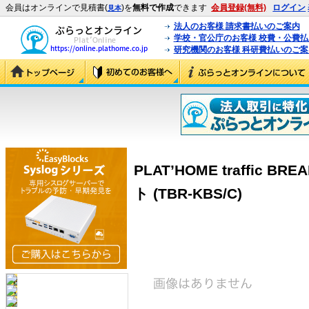
会員はオンラインで見積書(
)を
無料で作成
できます
会員登録(無料)
ログイン
見本
法人のお客様 請求書払いのご案内
学校・官公庁のお客様 校費・公費
研究機関のお客様 科研費払いのご案
PLAT’HOME traffic B
ト (TBR-KBS/C)