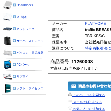
OpenBlocks
IoT関連
メーカー
PLAT'HOME
ネットワーク
商品名
traffic BRE
型番
TBR-KBS/C
サーバ・ストレージ
保証条件
当社販売日後セ
返品について
特定商取引法に
パソコン・周辺機器
商品番号
11260008
PCパーツ
本商品は販売を終了しました
サプライ
ソフト・ライセンス
このページを印刷する
メールでURLを送る
お気に入りに追加する