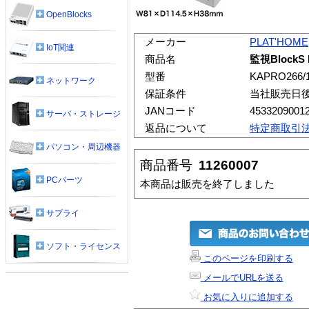
OpenBlocks
メーカー
PLAT'HOME
IoT関連
商品名
監視BlockS 
型番
KAPRO266/1
ネットワーク
保証条件
当社販売日
JANコード
4533209001
サーバ・ストレージ
返品について
特定商取引
パソコン・周辺機器
商品番号
11260007
PCパーツ
本商品は販売を終了しました
サプライ
ソフト・ライセンス
このページを印刷する
メールでURLを送る
お気に入りに追加する