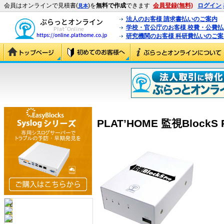
会員はオンラインで見積書(
)を
無料で作成
できます
会員登録(無料)
ログイン
見本
法人のお客様 請求書払いのご案内
学校・官公庁のお客様 校費・公費
研究機関のお客様 科研費払いのご案
PLAT’HOME 監視BlockS P