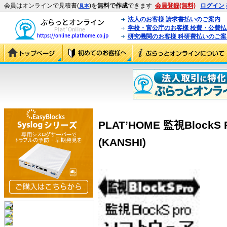
会員はオンラインで見積書(
)を
無料で作成
できます
会員登録(無料)
ログイン
見本
法人のお客様 請求書払いのご案内
学校・官公庁のお客様 校費・公費
研究機関のお客様 科研費払いのご案
PLAT’HOME 監視BlockS 
(KANSHI)