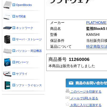
OpenBlocks
IoT関連
メーカー
PLAT'HOME
ネットワーク
商品名
監視BlockS 
型番
KANSHI
サーバ・ストレージ
保証条件
当社販売日
返品について
特定商取引
パソコン・周辺機器
商品番号
11260006
PCパーツ
本商品は販売を終了しました
サプライ
ソフト・ライセンス
このページを印刷する
メールでURLを送る
お気に入りに追加する