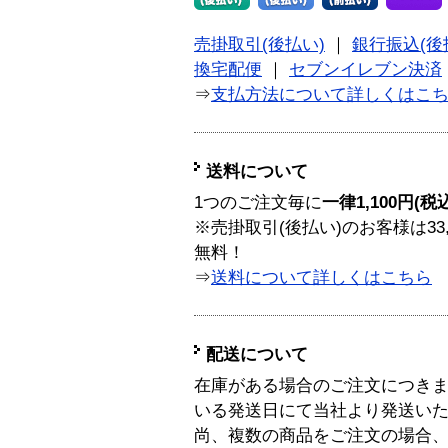
売掛取引(後払い)
｜
銀行振込(後
換宅配便
｜
セブンイレブン決済
⇒
支払方法について詳しくはこ
送料について
1つのご注文毎に
一律1,100円(税
※売掛取引(後払い)のお客様は33
無料！
⇒
送料について詳しくはこちら
配送について
在庫がある場合のご注文につき
いる発送日にて当社より発送い
尚、複数の商品をご注文の場合