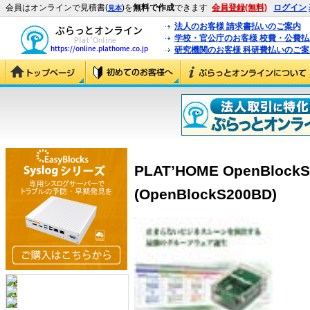
会員はオンラインで見積書(
)を
無料で作成
できます
会員登録(無料)
ログイン
見本
法人のお客様 請求書払いのご案内
学校・官公庁のお客様 校費・公費
研究機関のお客様 科研費払いのご案
PLAT’HOME OpenBlockSS
(OpenBlockS200BD)