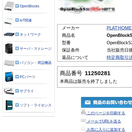
OpenBlocks
IoT関連
メーカー
PLAT'HOME
ネットワーク
商品名
OpenBlockS
型番
OpenBlockS
サーバ・ストレージ
保証条件
当社販売日
返品について
特定商取引
パソコン・周辺機器
商品番号
11250281
PCパーツ
本商品は販売を終了しました
サプライ
ソフト・ライセンス
このページを印刷する
メールでURLを送る
お気に入りに追加する