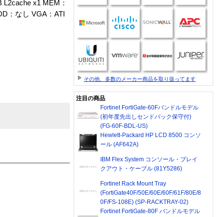
2cache x1 MEM：
1 FDD：なし VGA：ATI
その他、多数のメーカー商品を取り扱ってます
注目の商品
Fortinet FortiGate-60Fバンドルモデル
(初年度先出しセンドバック保守付)
(FG-60F-BDL-US)
Hewlett-Packard HP LCD 8500 コンソ
ール (AF642A)
IBM Flex System コンソール・ブレイ
クアウト・ケーブル (81Y5286)
Fortinet Rack Mount Tray
(FortiGate40F/50E/60E/60F/61F/80E/8
0F/FS-108E) (SP-RACKTRAY-02)
Fortinet FortiGate-80F バンドルモデル