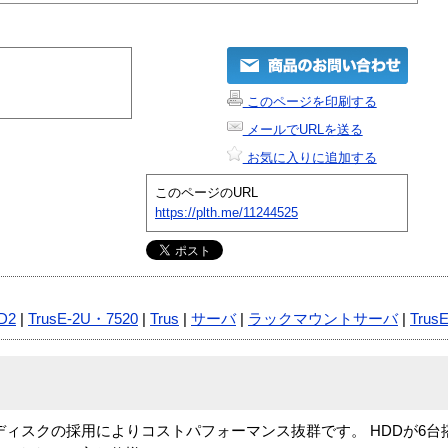
このページを印刷する
メールでURLを送る
お気に入りに追加する
このページのURL
https://plth.me/11244525
D2
|
TrusE-2U・7520
|
Trus
|
サーバ
|
ラックマウントサーバ
|
Trus
SATAディスクの採用によりコストパフォーマンス抜群です。 HDDが6