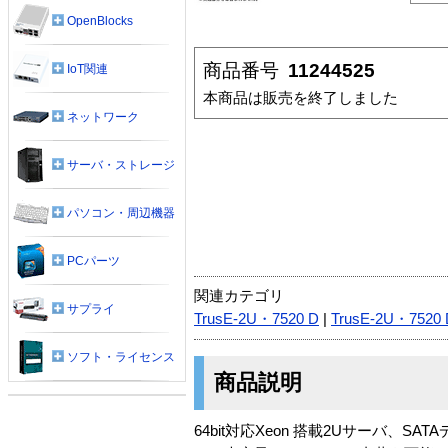
OpenBlocks
商品番号
11244525
IoT関連
本商品は販売を終了しました
ネットワーク
サーバ・ストレージ
パソコン・周辺機器
PCパーツ
関連カテゴリ
サプライ
TrusE-2U・7520 D
|
TrusE-2U・7520 
ソフト・ライセンス
商品説明
64bit対応Xeon 搭載2Uサーバ、