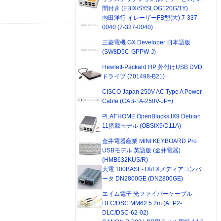
間付き (EBIX/SYSLOG120G/1Y)
内田洋行 イレーザーFB型(大) 7-337-
0040 (7-337-0040)
三菱電機 GX Developer 日本語版
(SW8D5C-GPPW-J)
Hewlett-Packard HP 外付けUSB DVD
ドライブ (701498-B21)
CISCO Japan 250V AC Type A Power
Cable (CAB-TA-250V-JP=)
PLAT'HOME OpenBlocks IX9 Debian
11搭載モデル (OBSIX9/D11A)
金井電器産業 MINI KEYBOARD Pro
USBモデル 英語版 (金井電器)
(HMB632KUS/R)
大電 100BASE-TX/FXメディアコンバ
ータ DN2800GE (DN2800GE)
エイム電子 光ファイバーケーブル
DLC/DSC MM62.5 2m (AFP2-
DLC/DSC-62-02)