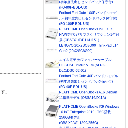
(初年度先出しセンドバック保守付)
(FG-80F-BDL-US)
Fortinet FortiGate-100F バンドルモデ
ル (初年度先出しセンドバック保守付)
(FG-100F-BDL-US)
PLAT'HOME OpenBlocks IoT FX1/E
H/W保守及びサブスクリプション1年付
属 (OBSFX1/E/D11/H1S1)
LENOVO 20X2SC8G00 ThinkPad L14
Gen2 (20X2SC8G00)
エイム電子 光ファイバーケーブル
DLC/DSC MM62.5 1m (AFP2-
DLC/DSC-62-01)
Fortinet FortiGate-40F バンドルモデル
(初年度先出しセンドバック保守付)
(FG-40F-BDL-US)
ます。
PLAT'HOME OpenBlocks A16 Debian
11搭載モデル (OBSA16/D11A)
PLAT'HOME OpenBlocks IX9 Windows
10 IoT Enterprise 2019 LTSC搭載
256GBモデル
(OBSIX9/W/L1809/256G)