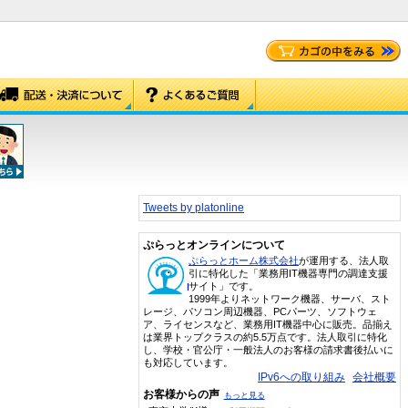
Tweets by platonline
ぷらっとオンラインについて
ぷらっとホーム株式会社
が運用する、法人取
引に特化した「業務用IT機器専門の調達支援
サイト」です。
1999年よりネットワーク機器、サーバ、スト
レージ、パソコン周辺機器、PCパーツ、ソフトウェ
ア、ライセンスなど、業務用IT機器中心に販売。品揃え
は業界トップクラスの約5.5万点です。法人取引に特化
し、学校・官公庁・一般法人のお客様の請求書後払いに
も対応しています。
IPv6への取り組み
会社概要
お客様からの声
もっと見る