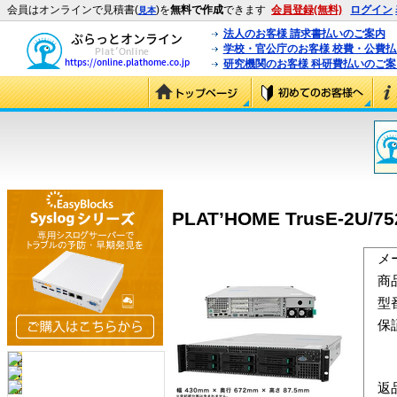
会員はオンラインで見積書(
)を
無料で作成
できます
会員登録(無料)
ログイン
見本
法人のお客様 請求書払いのご案内
学校・官公庁のお客様 校費・公費
研究機関のお客様 科研費払いのご案
PLAT’HOME TrusE-2U/7
メ
商
型
保
返