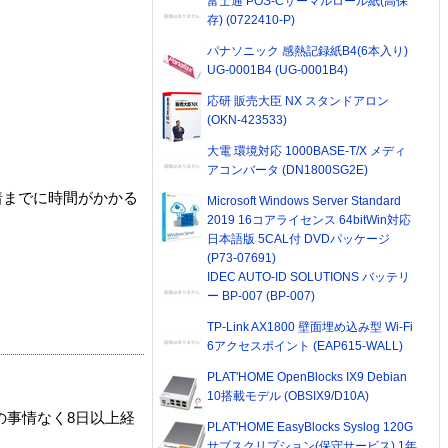
富士通 POS-Cサーマルロール紙(高保
存) (0722410-P)
パナソニック 感熱記録紙B4(6本入り)
UG-0001B4 (UG-0001B4)
応研 販売大臣 NX スタンドアロン
(OKN-423533)
大電 環境対応 1000BASE-T/X メディ
アコンバータ (DN1800SG2E)
着までに時間がかかる
Microsoft Windows Server Standard
2019 16コアライセンス 64bitWin対応
日本語版 5CAL付 DVDパッケージ
(P73-07691)
IDEC AUTO-ID SOLUTIONS バッテリ
ー BP-007 (BP-007)
TP-Link AX1800 壁面埋め込み型 Wi-Fi
6アクセスポイント (EAP615-WALL)
PLAT'HOME OpenBlocks IX9 Debian
10搭載モデル (OBSIX9/D10A)
の事情なく8日以上経
PLAT'HOME EasyBlocks Syslog 120G
サブスクリプション(保守サービス) 1年