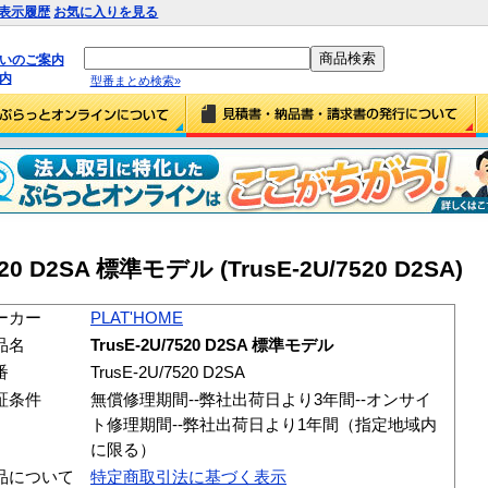
表示履歴
お気に入りを見る
払いのご案内
内
型番まとめ検索»
520 D2SA 標準モデル (TrusE-2U/7520 D2SA)
ーカー
PLAT'HOME
品名
TrusE-2U/7520 D2SA 標準モデル
番
TrusE-2U/7520 D2SA
証条件
無償修理期間--弊社出荷日より3年間--オンサイ
ト修理期間--弊社出荷日より1年間（指定地域内
に限る）
品について
特定商取引法に基づく表示