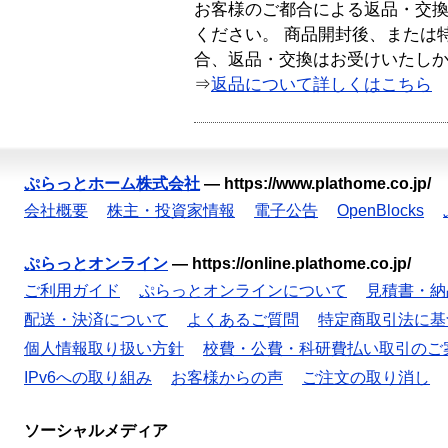
お客様のご都合による返品・交
ください。 商品開封後、または
合、返品・交換はお受けいたし
⇒
返品について詳しくはこちら
ぷらっとホーム株式会社
—
https://www.plathome.co.jp/
会社概要
株主・投資家情報
電子公告
OpenBlocks
ぷらっとオンライン
—
https://online.plathome.co.jp/
ご利用ガイド
ぷらっとオンラインについて
見積書・納
配送・決済について
よくあるご質問
特定商取引法に基
個人情報取り扱い方針
校費・公費・科研費払い取引のご
IPv6への取り組み
お客様からの声
ご注文の取り消し
ソーシャルメディア