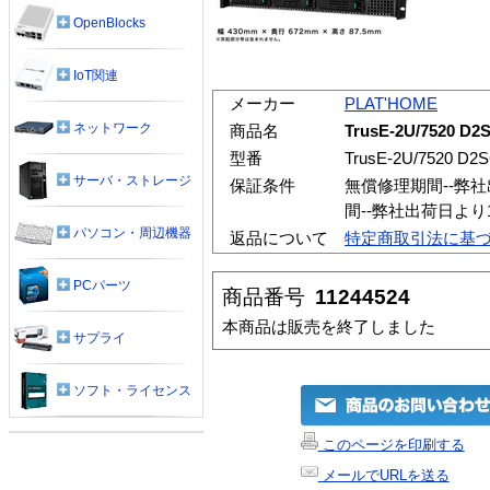
OpenBlocks
IoT関連
メーカー
PLAT'HOME
ネットワーク
商品名
TrusE-2U/7520 
型番
TrusE-2U/7520 D2
サーバ・ストレージ
保証条件
無償修理期間--弊
間--弊社出荷日よ
パソコン・周辺機器
返品について
特定商取引法に基
PCパーツ
商品番号
11244524
本商品は販売を終了しました
サプライ
ソフト・ライセンス
このページを印刷する
メールでURLを送る