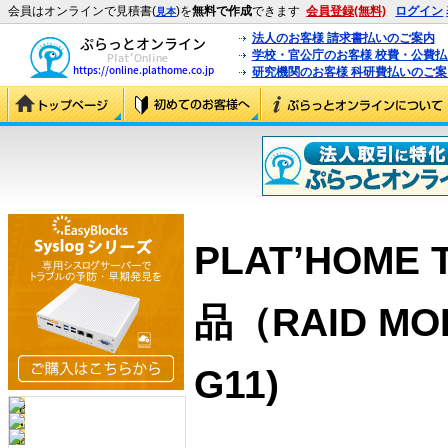
会員はオンラインで見積書(
)を
無料で作成
できます
会員登録(無料)
ログイン
見本
法人のお客様 請求書払いのご案内
学校・官公庁のお客様 校費・公費
研究機関のお客様 科研費払いのご案
PLAT’HOME 
品（RAID MOD
G11)