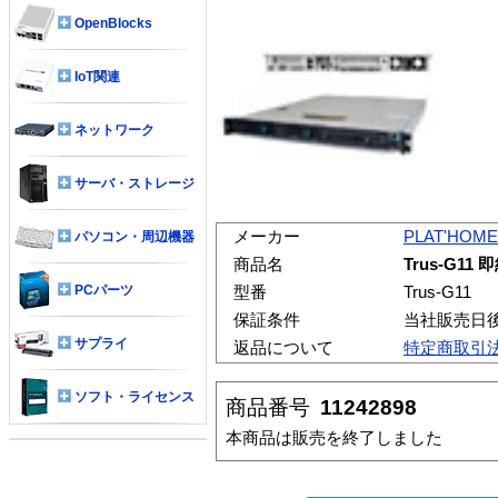
OpenBlocks
IoT関連
ネットワーク
サーバ・ストレージ
メーカー
PLAT'HOME
パソコン・周辺機器
商品名
Trus-G11
PCパーツ
型番
Trus-G11
保証条件
当社販売日
サプライ
返品について
特定商取引
ソフト・ライセンス
商品番号
11242898
本商品は販売を終了しました