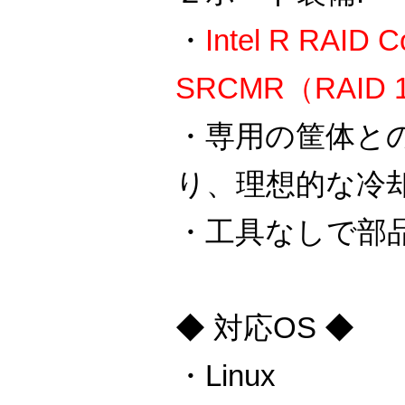
・
Intel R RAID Co
SRCMR（RAID
・専用の筐体と
り、理想的な冷
・工具なしで部品
◆ 対応OS ◆
・Linux