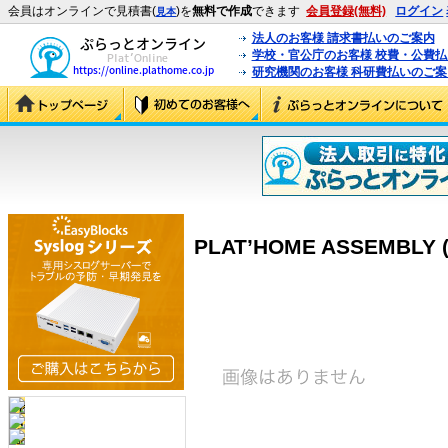
会員はオンラインで見積書(
)を
無料で作成
できます
会員登録(無料)
ログイン
見本
法人のお客様 請求書払いのご案内
学校・官公庁のお客様 校費・公費
研究機関のお客様 科研費払いのご案
PLAT’HOME ASSEMBLY (T