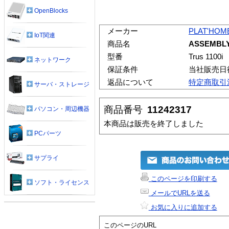
OpenBlocks
メーカー
PLAT'HOM
IoT関連
商品名
ASSEMBL
型番
Trus 1100i
ネットワーク
保証条件
当社販売日
返品について
特定商取引
サーバ・ストレージ
商品番号
11242317
パソコン・周辺機器
本商品は販売を終了しました
PCパーツ
サプライ
このページを印刷する
ソフト・ライセンス
メールでURLを送る
お気に入りに追加する
このページのURL