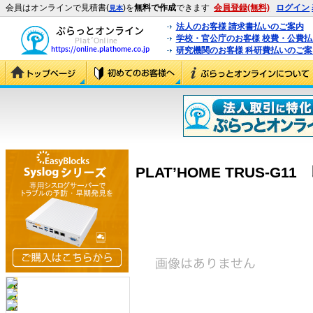
会員はオンラインで見積書(
)を
無料で作成
できます
会員登録(無料)
ログイン
見本
法人のお客様 請求書払いのご案内
学校・官公庁のお客様 校費・公費
研究機関のお客様 科研費払いのご案
PLAT’HOME TRUS-G11 