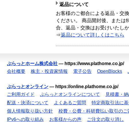
返品について
お客様のご都合による返品・交
ください。 商品開封後、または
合、返品・交換はお受けいたし
⇒
返品について詳しくはこちら
ぷらっとホーム株式会社
—
https://www.plathome.co.jp/
会社概要
株主・投資家情報
電子公告
OpenBlocks
ぷらっとオンライン
—
https://online.plathome.co.jp/
ご利用ガイド
ぷらっとオンラインについて
見積書・納
配送・決済について
よくあるご質問
特定商取引法に基
個人情報取り扱い方針
校費・公費・科研費払い取引のご
IPv6への取り組み
お客様からの声
ご注文の取り消し