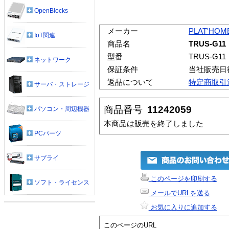
OpenBlocks
メーカー
PLAT'HOM
IoT関連
商品名
TRUS-G1
型番
TRUS-G11
ネットワーク
保証条件
当社販売日
返品について
特定商取引
サーバ・ストレージ
商品番号
11242059
パソコン・周辺機器
本商品は販売を終了しました
PCパーツ
サプライ
このページを印刷する
ソフト・ライセンス
メールでURLを送る
お気に入りに追加する
このページのURL