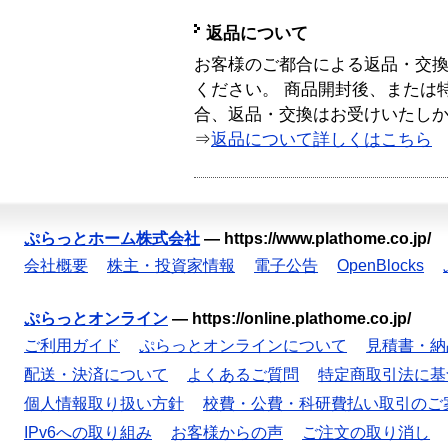
返品について
お客様のご都合による返品・交
ください。 商品開封後、または
合、返品・交換はお受けいたし
⇒
返品について詳しくはこちら
ぷらっとホーム株式会社
—
https://www.plathome.co.jp/
会社概要
株主・投資家情報
電子公告
OpenBlocks
ぷらっとオンライン
—
https://online.plathome.co.jp/
ご利用ガイド
ぷらっとオンラインについて
見積書・納
配送・決済について
よくあるご質問
特定商取引法に基
個人情報取り扱い方針
校費・公費・科研費払い取引のご
IPv6への取り組み
お客様からの声
ご注文の取り消し