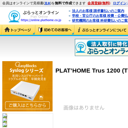
会員はオンラインで見積書(
)を
無料で作成
できます
会員登録(無料)
ログイン
見本
法人のお客様 請求書払いのご案内
学校・官公庁のお客様 校費・公費
研究機関のお客様 科研費払いのご案
PLAT’HOME Trus 1200 (