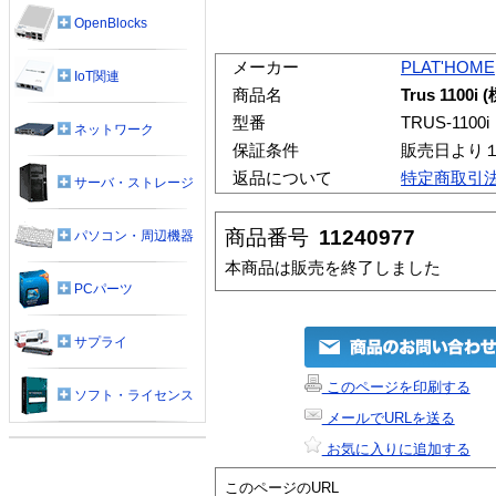
OpenBlocks
メーカー
PLAT'HOME
IoT関連
商品名
Trus 1100
型番
TRUS-1100i
ネットワーク
保証条件
販売日より
返品について
特定商取引
サーバ・ストレージ
商品番号
11240977
パソコン・周辺機器
本商品は販売を終了しました
PCパーツ
サプライ
このページを印刷する
ソフト・ライセンス
メールでURLを送る
お気に入りに追加する
このページのURL