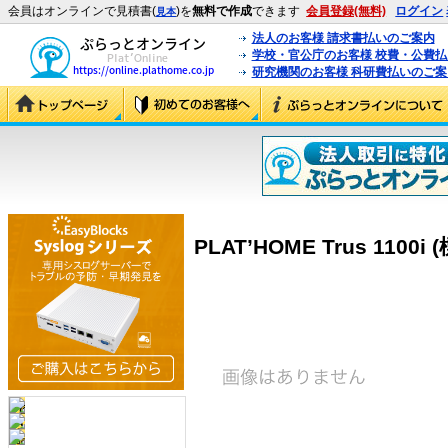
会員はオンラインで見積書(
)を
無料で作成
できます
会員登録(無料)
ログイン
見本
法人のお客様 請求書払いのご案内
学校・官公庁のお客様 校費・公費
研究機関のお客様 科研費払いのご案
PLAT’HOME Trus 1100i