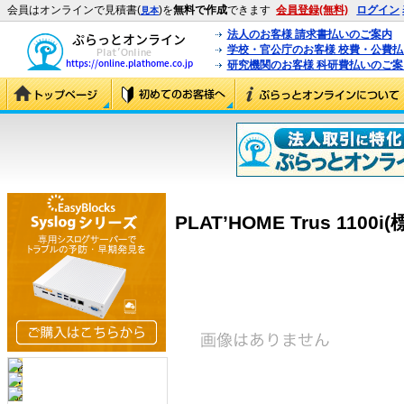
会員はオンラインで見積書(
)を
無料で作成
できます
会員登録(無料)
ログイン
見本
法人のお客様 請求書払いのご案内
学校・官公庁のお客様 校費・公費
研究機関のお客様 科研費払いのご案
PLAT’HOME Trus 1100i