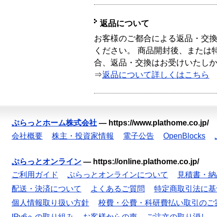
返品について
お客様のご都合による返品・交
ください。 商品開封後、または
合、返品・交換はお受けいたし
⇒
返品について詳しくはこちら
ぷらっとホーム株式会社
—
https://www.plathome.co.jp/
会社概要
株主・投資家情報
電子公告
OpenBlocks
ぷらっとオンライン
—
https://online.plathome.co.jp/
ご利用ガイド
ぷらっとオンラインについて
見積書・納
配送・決済について
よくあるご質問
特定商取引法に基
個人情報取り扱い方針
校費・公費・科研費払い取引のご
IPv6への取り組み
お客様からの声
ご注文の取り消し