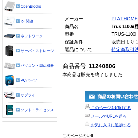
OpenBlocks
メーカー
PLAT'HOME
IoT関連
商品名
Trus 1100
型番
TRUS-1100i
ネットワーク
保証条件
販売日より
返品について
特定商取引
サーバ・ストレージ
商品番号
11240806
パソコン・周辺機器
本商品は販売を終了しました
PCパーツ
サプライ
このページを印刷する
ソフト・ライセンス
メールでURLを送る
お気に入りに追加する
このページのURL