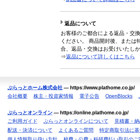
返品について
お客様のご都合による返品・交
ください。 商品開封後、または
合、返品・交換はお受けいたし
⇒
返品について詳しくはこちら
ぷらっとホーム株式会社
—
https://www.plathome.co.jp/
会社概要
株主・投資家情報
電子公告
OpenBlocks
ぷらっとオンライン
—
https://online.plathome.co.jp/
ご利用ガイド
ぷらっとオンラインについて
見積書・納
配送・決済について
よくあるご質問
特定商取引法に基
個人情報取り扱い方針
校費・公費・科研費払い取引のご