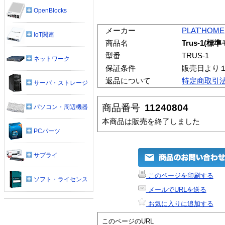
OpenBlocks
メーカー
PLAT'HOME
IoT関連
商品名
Trus-1(標
型番
TRUS-1
ネットワーク
保証条件
販売日より
返品について
特定商取引
サーバ・ストレージ
商品番号
11240804
パソコン・周辺機器
本商品は販売を終了しました
PCパーツ
サプライ
このページを印刷する
ソフト・ライセンス
メールでURLを送る
お気に入りに追加する
このページのURL