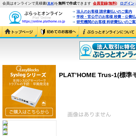
会員はオンラインで見積書(
)を
無料で作成
できます
会員登録(無料)
ログイン
見本
法人のお客様 請求書払いのご案内
学校・官公庁のお客様 校費・公費
研究機関のお客様 科研費払いのご案
PLAT’HOME Trus-1(標準