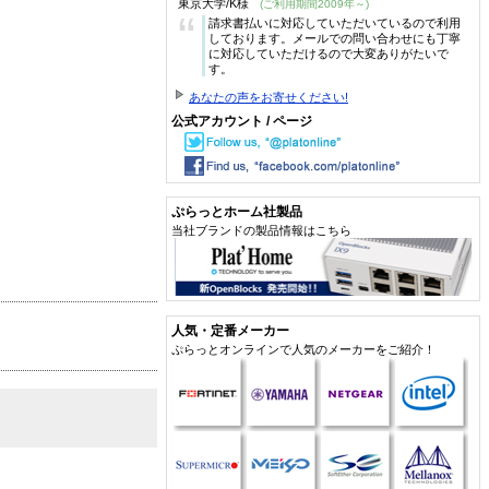
東京大学/K様
(ご利用期間2009年～)
“
請求書払いに対応していただいているので利用
しております。メールでの問い合わせにも丁寧
に対応していただけるので大変ありがたいで
す。
あなたの声をお寄せください!
公式アカウント / ページ
ぷらっとホーム社製品
当社ブランドの製品情報はこちら
人気・定番メーカー
ぷらっとオンラインで人気のメーカーをご紹介！