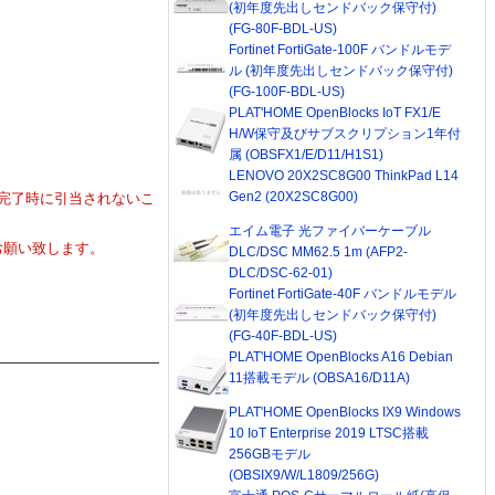
(初年度先出しセンドバック保守付)
(FG-80F-BDL-US)
Fortinet FortiGate-100F バンドルモデ
ル (初年度先出しセンドバック保守付)
(FG-100F-BDL-US)
PLAT'HOME OpenBlocks IoT FX1/E
H/W保守及びサブスクリプション1年付
属 (OBSFX1/E/D11/H1S1)
LENOVO 20X2SC8G00 ThinkPad L14
Gen2 (20X2SC8G00)
完了時に引当されないこ
エイム電子 光ファイバーケーブル
お願い致します。
DLC/DSC MM62.5 1m (AFP2-
DLC/DSC-62-01)
Fortinet FortiGate-40F バンドルモデル
(初年度先出しセンドバック保守付)
(FG-40F-BDL-US)
PLAT'HOME OpenBlocks A16 Debian
11搭載モデル (OBSA16/D11A)
PLAT'HOME OpenBlocks IX9 Windows
10 IoT Enterprise 2019 LTSC搭載
256GBモデル
(OBSIX9/W/L1809/256G)