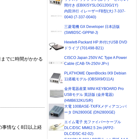
間付き (EBIX/SYSLOG120G/1Y)
内田洋行 イレーザーFB型(大) 7-337-
0040 (7-337-0040)
三菱電機 GX Developer 日本語版
(SW8D5C-GPPW-J)
Hewlett-Packard HP 外付けUSB DVD
ドライブ (701498-B21)
CISCO Japan 250V AC Type A Power
着までに時間がかかる
Cable (CAB-TA-250V-JP=)
PLAT'HOME OpenBlocks IX9 Debian
11搭載モデル (OBSIX9/D11A)
金井電器産業 MINI KEYBOARD Pro
USBモデル 英語版 (金井電器)
(HMB632KUS/R)
大電 100BASE-TX/FXメディアコンバ
ータ DN2800GE (DN2800GE)
エイム電子 光ファイバーケーブル
の事情なく8日以上経
DLC/DSC MM62.5 2m (AFP2-
DLC/DSC-62-02)