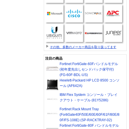
その他、多数のメーカー商品を取り扱ってます
注目の商品
Fortinet FortiGate-60Fバンドルモデル
(初年度先出しセンドバック保守付)
(FG-60F-BDL-US)
Hewlett-Packard HP LCD 8500 コンソ
ール (AF642A)
IBM Flex System コンソール・ブレイ
クアウト・ケーブル (81Y5286)
Fortinet Rack Mount Tray
(FortiGate40F/50E/60E/60F/61F/80E/8
0F/FS-108E) (SP-RACKTRAY-02)
Fortinet FortiGate-80F バンドルモデル