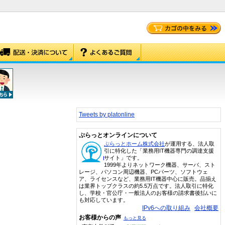
Tweets by platonline
ぷらっとオンラインについて
ぷらっとホーム株式会社
が運用する、法人取
引に特化した「業務用IT機器専門の調達支援
サイト」です。
1999年よりネットワーク機器、サーバ、スト
レージ、パソコン周辺機器、PCパーツ、ソフトウェ
ア、ライセンスなど、業務用IT機器中心に販売。品揃え
は業界トップクラスの約5.5万点です。法人取引に特化
し、学校・官公庁・一般法人のお客様の請求書後払いに
も対応しています。
IPv6への取り組み
会社概要
お客様からの声
もっと見る