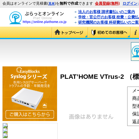
会員はオンラインで見積書(
)を
無料で作成
できます
会員登録(無料)
ログイン
見本
法人のお客様 請求書払いのご案内
学校・官公庁のお客様 校費・公費
研究機関のお客様 科研費払いのご案
PLAT’HOME VTrus-2 
メ
商
型
保
返