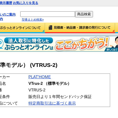
表示履歴
お気に入りを見る
払いのご案内
内
型番まとめ検索»
（標準モデル） (VTRUS-2)
ーカー
PLAT'HOME
品名
VTrus-2 （標準モデル）
番
VTRUS-2
証条件
販売日より１年間センドバック保証
品について
特定商取引法に基づく表示