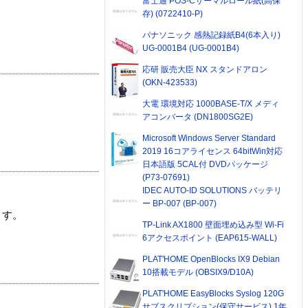
富士通 POS-Cサーマルロール紙(高保
存) (0722410-P)
パナソニック 感熱記録紙B4(6本入り)
UG-0001B4 (UG-0001B4)
応研 販売大臣 NX スタンドアロン
(OKN-423533)
大電 環境対応 1000BASE-T/X メディ
アコンバータ (DN1800SG2E)
Microsoft Windows Server Standard
2019 16コアライセンス 64bitWin対応
日本語版 5CAL付 DVDパッケージ
(P73-07691)
IDEC AUTO-ID SOLUTIONS バッテリ
ー BP-007 (BP-007)
ます。
TP-Link AX1800 壁面埋め込み型 Wi-Fi
6アクセスポイント (EAP615-WALL)
PLAT'HOME OpenBlocks IX9 Debian
10搭載モデル (OBSIX9/D10A)
PLAT'HOME EasyBlocks Syslog 120G
サブスクリプション(保守サービス) 1年