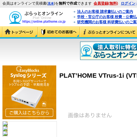
会員はオンラインで見積書(
)を
無料で作成
できます
会員登録(無料)
ログイン
見本
法人のお客様 請求書払いのご案内
学校・官公庁のお客様 校費・公費
研究機関のお客様 科研費払いのご案
PLAT’HOME VTrus-1i (VT