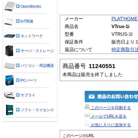
OpenBlocks
メーカー
PLAT'HOME
IoT関連
商品名
VTrus-1i
型番
VTRUS-1I
ネットワーク
保証条件
販売日より
返品について
特定商取引
サーバ・ストレージ
商品番号
11240551
パソコン・周辺機器
本商品は販売を終了しました
PCパーツ
サプライ
このページを印刷する
ソフト・ライセンス
メールでURLを送る
お気に入りに追加する
このページのURL