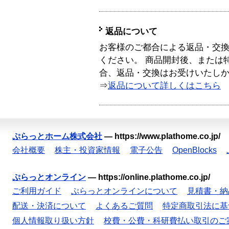
返品について
お客様のご都合による返品・交
ください。 商品開封後、または
合、返品・交換はお受けいたし
⇒
返品について詳しくはこちら
ぷらっとホーム株式会社
—
https://www.plathome.co.jp/
会社概要
株主・投資家情報
電子公告
OpenBlocks
ぷらっとオンライン
—
https://online.plathome.co.jp/
ご利用ガイド
ぷらっとオンラインについて
見積書・納
配送・決済について
よくあるご質問
特定商取引法に基
個人情報取り扱い方針
校費・公費・科研費払い取引のご