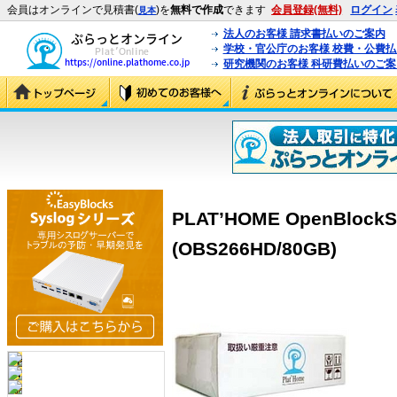
会員はオンラインで見積書(
)を
無料で作成
できます
会員登録(無料)
ログイン
見本
法人のお客様 請求書払いのご案内
学校・官公庁のお客様 校費・公費
研究機関のお客様 科研費払いのご案
PLAT’HOME OpenBlo
(OBS266HD/80GB)