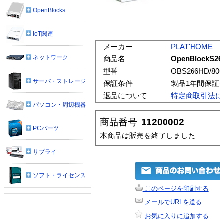
OpenBlocks
IoT関連
メーカー
PLAT'HOME
ネットワーク
商品名
OpenBlock
型番
OBS266HD/8
サーバ・ストレージ
保証条件
製品1年間保証
返品について
特定商取引法
パソコン・周辺機器
商品番号
11200002
PCパーツ
本商品は販売を終了しました
サプライ
ソフト・ライセンス
このページを印刷する
メールでURLを送る
お気に入りに追加する