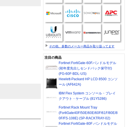
その他、多数のメーカー商品を取り扱ってます
注目の商品
Fortinet FortiGate-60Fバンドルモデル
(初年度先出しセンドバック保守付)
(FG-60F-BDL-US)
Hewlett-Packard HP LCD 8500 コンソ
ール (AF642A)
IBM Flex System コンソール・ブレイ
クアウト・ケーブル (81Y5286)
Fortinet Rack Mount Tray
(FortiGate40F/50E/60E/60F/61F/80E/8
0F/FS-108E) (SP-RACKTRAY-02)
Fortinet FortiGate-80F バンドルモデル