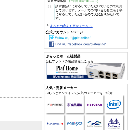
東京大学/K様
(ご利用期間2009年～)
“
請求書払いに対応していただいているので利用
しております。メールでの問い合わせにも丁寧
に対応していただけるので大変ありがたいで
す。
あなたの声をお寄せください!
公式アカウント / ページ
ぷらっとホーム社製品
当社ブランドの製品情報はこちら
人気・定番メーカー
ぷらっとオンラインで人気のメーカーをご紹介！