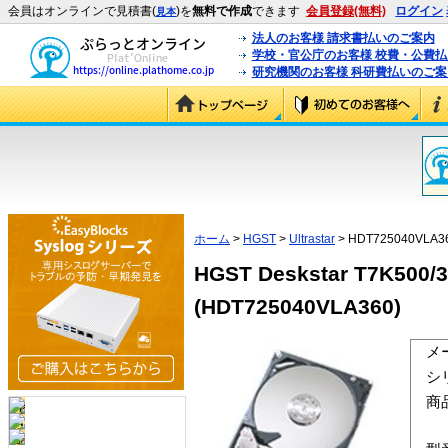
会員はオンラインで見積書(
)を
無料で作成
できます
会員登録(無料)
ログイン
見本
法人のお客様 請求書払いのご案内
学校・官公庁のお客様 校費・公費
研究機関のお客様 科研費払いのご案
ホーム
>
HGST
>
Ultrastar
> HDT725040VLA3
HGST Deskstar T7K500
(HDT725040VLA360)
メ
シ
商