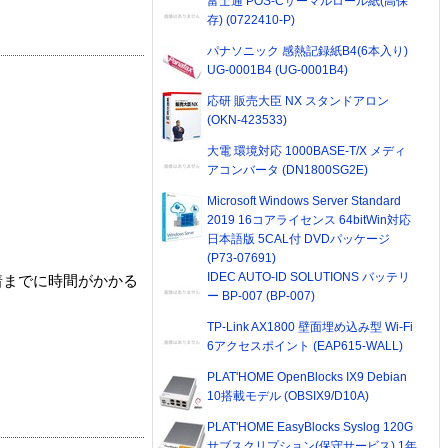
富士通 POS-Cサーマルロール紙(高保
存) (0722410-P)
パナソニック 感熱記録紙B4(6本入り)
UG-0001B4 (UG-0001B4)
応研 販売大臣 NX スタンドアロン
(OKN-423533)
大電 環境対応 1000BASE-T/X メディ
アコンバータ (DN1800SG2E)
Microsoft Windows Server Standard
2019 16コアライセンス 64bitWin対応
日本語版 5CAL付 DVDパッケージ
(P73-07691)
IDEC AUTO-ID SOLUTIONS バッテリ
着までに時間がかかる
ー BP-007 (BP-007)
TP-Link AX1800 壁面埋め込み型 Wi-Fi
6アクセスポイント (EAP615-WALL)
PLAT'HOME OpenBlocks IX9 Debian
10搭載モデル (OBSIX9/D10A)
PLAT'HOME EasyBlocks Syslog 120G
サブスクリプション(保守サービス) 1年