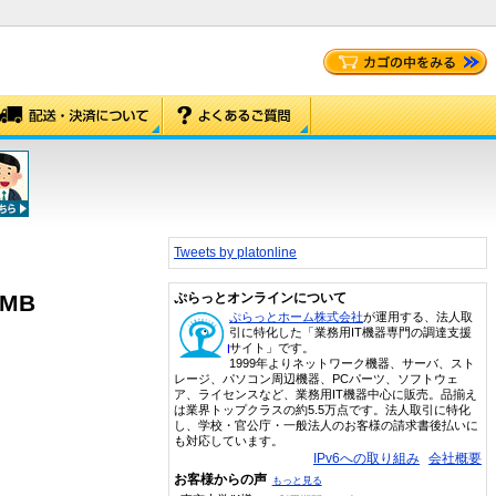
Tweets by platonline
6MB
ぷらっとオンラインについて
ぷらっとホーム株式会社
が運用する、法人取
引に特化した「業務用IT機器専門の調達支援
サイト」です。
1999年よりネットワーク機器、サーバ、スト
レージ、パソコン周辺機器、PCパーツ、ソフトウェ
ア、ライセンスなど、業務用IT機器中心に販売。品揃え
は業界トップクラスの約5.5万点です。法人取引に特化
し、学校・官公庁・一般法人のお客様の請求書後払いに
も対応しています。
IPv6への取り組み
会社概要
お客様からの声
もっと見る