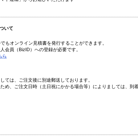
ついて
つでもオンライン見積書を発行することができます。
会員（BizID）への登録が必要です。
ちら
ましては、ご注文後に別途郵送しております。
のため、ご注文日時（土日祝にかかる場合等）によりましては、到