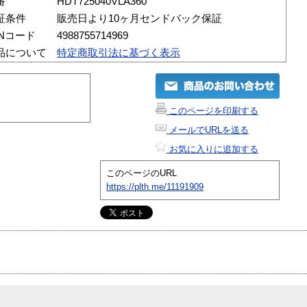
番
HDT725040VLA360
証条件
販売日より10ヶ月センドバック保証
ANコード
4988755714969
品について
特定商取引法に基づく表示
このページを印刷する
メールでURLを送る
お気に入りに追加する
このページのURL
https://plth.me/11191909