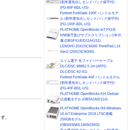
(初年度先出しセンドバック保守付)
(FG-80F-BDL-US)
Fortinet FortiGate-100F バンドルモデ
ル (初年度先出しセンドバック保守付)
(FG-100F-BDL-US)
PLAT'HOME OpenBlocks IoT FX1/E
H/W保守及びサブスクリプション1年付
属 (OBSFX1/E/D11/H1S1)
LENOVO 20X2SC8G00 ThinkPad L14
Gen2 (20X2SC8G00)
エイム電子 光ファイバーケーブル
DLC/DSC MM62.5 1m (AFP2-
DLC/DSC-62-01)
Fortinet FortiGate-40F バンドルモデル
(初年度先出しセンドバック保守付)
(FG-40F-BDL-US)
PLAT'HOME OpenBlocks A16 Debian
11搭載モデル (OBSA16/D11A)
PLAT'HOME OpenBlocks IX9 Windows
10 IoT Enterprise 2019 LTSC搭載
ます。
256GBモデル
(OBSIX9/W/L1809/256G)