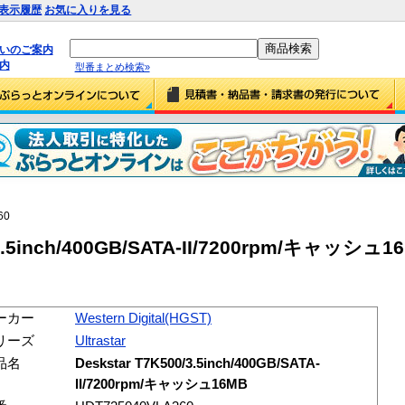
表示履歴
お気に入りを見る
払いのご案内
内
型番まとめ検索»
60
/3.5inch/400GB/SATA-II/7200rpm/キャッシュ1
ーカー
Western Digital(HGST)
リーズ
Ultrastar
品名
Deskstar T7K500/3.5inch/400GB/SATA-
II/7200rpm/キャッシュ16MB