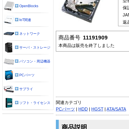
型
OpenBlocks
保
J
IoT関連
返
ネットワーク
商品番号
11191909
本商品は販売を終了しました
サーバ・ストレージ
パソコン・周辺機器
PCパーツ
サプライ
関連カテゴリ
ソフト・ライセンス
PCパーツ
|
HDD
|
HGST
|
ATA/SATA
商品説明