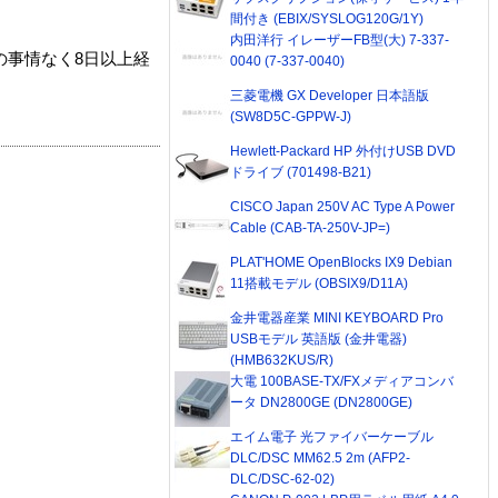
間付き (EBIX/SYSLOG120G/1Y)
内田洋行 イレーザーFB型(大) 7-337-
の事情なく8日以上経
0040 (7-337-0040)
三菱電機 GX Developer 日本語版
(SW8D5C-GPPW-J)
Hewlett-Packard HP 外付けUSB DVD
ドライブ (701498-B21)
CISCO Japan 250V AC Type A Power
Cable (CAB-TA-250V-JP=)
PLAT'HOME OpenBlocks IX9 Debian
11搭載モデル (OBSIX9/D11A)
金井電器産業 MINI KEYBOARD Pro
USBモデル 英語版 (金井電器)
(HMB632KUS/R)
大電 100BASE-TX/FXメディアコンバ
ータ DN2800GE (DN2800GE)
エイム電子 光ファイバーケーブル
DLC/DSC MM62.5 2m (AFP2-
DLC/DSC-62-02)