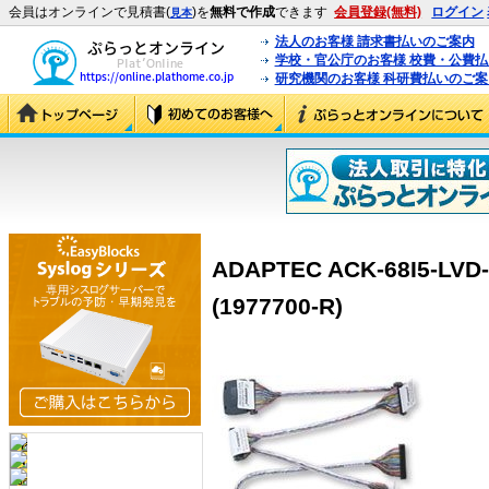
会員はオンラインで見積書(
)を
無料で作成
できます
会員登録(無料)
ログイン
見本
法人のお客様 請求書払いのご案内
学校・官公庁のお客様 校費・公費
研究機関のお客様 科研費払いのご案
ADAPTEC ACK-68I5-LVD
(1977700-R)