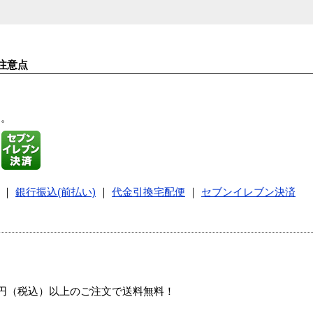
注意点
す。
｜
銀行振込(前払い)
｜
代金引換宅配便
｜
セブンイレブン決済
00円（税込）以上のご注文で送料無料！