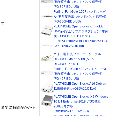
(初年度先出しセンドバック保守付)
(FG-80F-BDL-US)
Fortinet FortiGate-100F バンドルモデ
ル (初年度先出しセンドバック保守付)
(FG-100F-BDL-US)
ます。
PLAT'HOME OpenBlocks IoT FX1/E
H/W保守及びサブスクリプション1年付
属 (OBSFX1/E/D11/H1S1)
LENOVO 20X2SC8G00 ThinkPad L14
Gen2 (20X2SC8G00)
エイム電子 光ファイバーケーブル
DLC/DSC MM62.5 1m (AFP2-
DLC/DSC-62-01)
Fortinet FortiGate-40F バンドルモデル
(初年度先出しセンドバック保守付)
(FG-40F-BDL-US)
PLAT'HOME OpenBlocks A16 Debian
11搭載モデル (OBSA16/D11A)
PLAT'HOME OpenBlocks IX9 Windows
10 IoT Enterprise 2019 LTSC搭載
256GBモデル
着までに時間がかかる
(OBSIX9/W/L1809/256G)