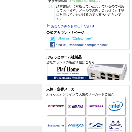
東京大学/K様
(ご利用期間2009年～)
“
請求書払いに対応していただいているので利用
しております。メールでの問い合わせにも丁寧
に対応していただけるので大変ありがたいで
す。
あなたの声をお寄せください!
公式アカウント / ページ
ぷらっとホーム社製品
当社ブランドの製品情報はこちら
人気・定番メーカー
ぷらっとオンラインで人気のメーカーをご紹介！