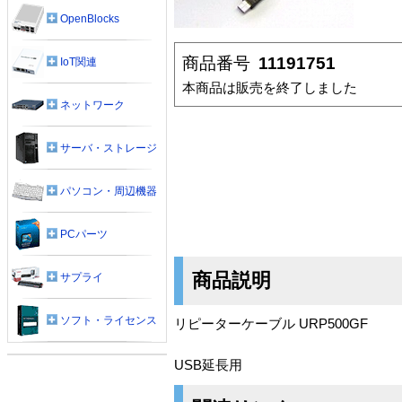
OpenBlocks
商品番号
11191751
IoT関連
本商品は販売を終了しました
ネットワーク
サーバ・ストレージ
パソコン・周辺機器
PCパーツ
商品説明
サプライ
ソフト・ライセンス
リピーターケーブル URP500GF
USB延長用