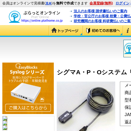
会員はオンラインで見積書(
)を
無料で作成
できます
会員登録(無料)
ログイン
見本
法人のお客様 請求書払いのご案内
学校・官公庁のお客様 校費・公費
研究機関のお客様 科研費払いのご案
シグマA・P・Oシステム リピ
メ
商
型
保
J
返