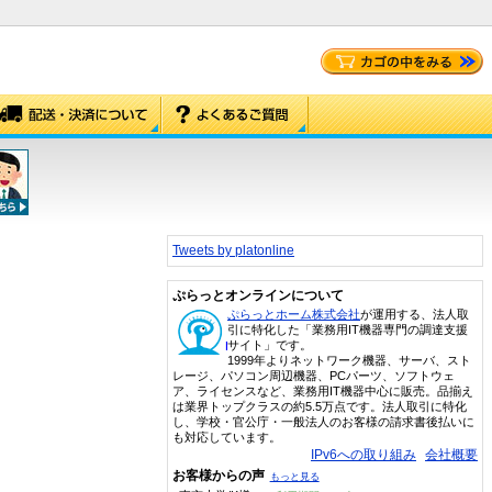
Tweets by platonline
ぷらっとオンラインについて
ぷらっとホーム株式会社
が運用する、法人取
引に特化した「業務用IT機器専門の調達支援
サイト」です。
1999年よりネットワーク機器、サーバ、スト
レージ、パソコン周辺機器、PCパーツ、ソフトウェ
ア、ライセンスなど、業務用IT機器中心に販売。品揃え
は業界トップクラスの約5.5万点です。法人取引に特化
し、学校・官公庁・一般法人のお客様の請求書後払いに
も対応しています。
IPv6への取り組み
会社概要
お客様からの声
もっと見る