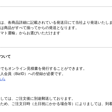
ては、各商品詳細に記載されている発送日にて当社より発送いたし
送は商品がすべて揃ってからの発送となります。
ヤマト運輸」からお選びいただけます
ついて
つでもオンライン見積書を発行することができます。
会員（BizID）への登録が必要です。
ちら
ましては、ご注文後に別途郵送しております。
のため、ご注文日時（土日祝にかかる場合等）によりましては、到