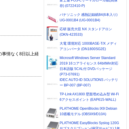
富士通 POS-Cサーマルロール紙(高保
存) (0722410-P)
パナソニック 感熱記録紙B4(6本入り)
UG-0001B4 (UG-0001B4)
応研 販売大臣 NX スタンドアロン
(OKN-423533)
大電 環境対応 1000BASE-T/X メディ
アコンバータ (DN1800SG2E)
の事情なく8日以上経
Microsoft Windows Server Standard
2019 16コアライセンス 64bitWin対応
日本語版 5CAL付 DVDパッケージ
(P73-07691)
IDEC AUTO-ID SOLUTIONS バッテリ
ー BP-007 (BP-007)
TP-Link AX1800 壁面埋め込み型 Wi-Fi
6アクセスポイント (EAP615-WALL)
PLAT'HOME OpenBlocks IX9 Debian
10搭載モデル (OBSIX9/D10A)
PLAT'HOME EasyBlocks Syslog 120G
サブスクリプション(保守サービス) 1年