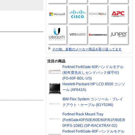
その他、多数のメーカー商品を取り扱ってます
注目の商品
Fortinet FortiGate-60Fバンドルモデル
(初年度先出しセンドバック保守付)
(FG-60F-BDL-US)
Hewlett-Packard HP LCD 8500 コンソ
ール (AF642A)
IBM Flex System コンソール・ブレイ
クアウト・ケーブル (81Y5286)
Fortinet Rack Mount Tray
(FortiGate40F/50E/60E/60F/61F/80E/8
0F/FS-108E) (SP-RACKTRAY-02)
Fortinet FortiGate-80F バンドルモデル