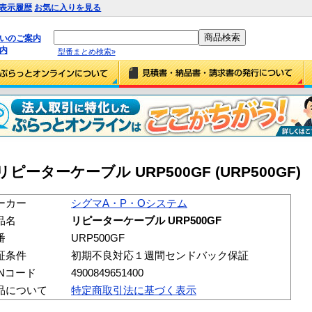
表示履歴
お気に入りを見る
払いのご案内
内
型番まとめ検索»
ーターケーブル URP500GF (URP500GF)
ーカー
シグマA・P・Oシステム
品名
リピーターケーブル URP500GF
番
URP500GF
証条件
初期不良対応１週間センドバック保証
ANコード
4900849651400
品について
特定商取引法に基づく表示