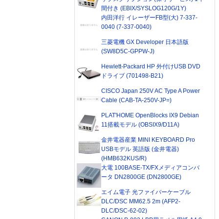
間付き (EBIX/SYSLOG120G/1Y)
内田洋行 イレーザーFB型(大) 7-337-
0040 (7-337-0040)
三菱電機 GX Developer 日本語版
(SW8D5C-GPPW-J)
Hewlett-Packard HP 外付けUSB DVD
ドライブ (701498-B21)
CISCO Japan 250V AC Type A Power
Cable (CAB-TA-250V-JP=)
PLAT'HOME OpenBlocks IX9 Debian
11搭載モデル (OBSIX9/D11A)
金井電器産業 MINI KEYBOARD Pro
USBモデル 英語版 (金井電器)
(HMB632KUS/R)
大電 100BASE-TX/FXメディアコンバ
ータ DN2800GE (DN2800GE)
エイム電子 光ファイバーケーブル
DLC/DSC MM62.5 2m (AFP2-
DLC/DSC-62-02)