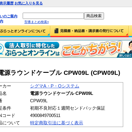
表示履歴
お気に入りを見る
払いのご案内
内
型番まとめ検索»
源ラウンドケーブル CPW09L (CPW09L)
ーカー
シグマA・P・Oシステム
品名
電源ラウンドケーブル CPW09L
番
CPW09L
証条件
初期不良対応１週間センドバック保証
ANコード
4900849700511
品について
特定商取引法に基づく表示