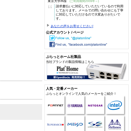
東京大学/K様
(ご利用期間2009年～)
“
請求書払いに対応していただいているので利用
しております。メールでの問い合わせにも丁寧
に対応していただけるので大変ありがたいで
す。
あなたの声をお寄せください!
公式アカウント / ページ
ぷらっとホーム社製品
当社ブランドの製品情報はこちら
人気・定番メーカー
ぷらっとオンラインで人気のメーカーをご紹介！