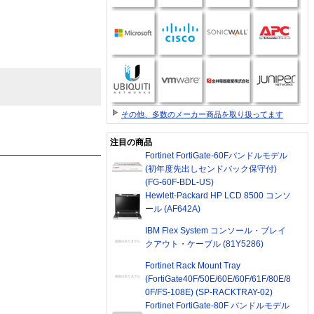
その他、多数のメーカー商品を取り扱ってます
注目の商品
Fortinet FortiGate-60Fバンドルモデル
(初年度先出しセンドバック保守付)
(FG-60F-BDL-US)
Hewlett-Packard HP LCD 8500 コンソ
ール (AF642A)
IBM Flex System コンソール・ブレイ
クアウト・ケーブル (81Y5286)
Fortinet Rack Mount Tray
(FortiGate40F/50E/60E/60F/61F/80E/8
0F/FS-108E) (SP-RACKTRAY-02)
Fortinet FortiGate-80F バンドルモデル