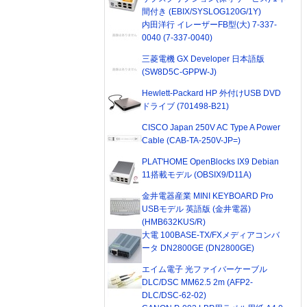
間付き (EBIX/SYSLOG120G/1Y)
内田洋行 イレーザーFB型(大) 7-337-
0040 (7-337-0040)
三菱電機 GX Developer 日本語版
(SW8D5C-GPPW-J)
Hewlett-Packard HP 外付けUSB DVD
ドライブ (701498-B21)
CISCO Japan 250V AC Type A Power
Cable (CAB-TA-250V-JP=)
PLAT'HOME OpenBlocks IX9 Debian
11搭載モデル (OBSIX9/D11A)
金井電器産業 MINI KEYBOARD Pro
USBモデル 英語版 (金井電器)
(HMB632KUS/R)
大電 100BASE-TX/FXメディアコンバ
ータ DN2800GE (DN2800GE)
エイム電子 光ファイバーケーブル
DLC/DSC MM62.5 2m (AFP2-
DLC/DSC-62-02)