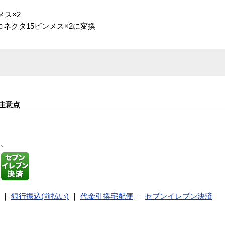
メス×2
コネクタ15ピンメス×2に変換
注意点
す。
｜
銀行振込(前払い)
｜
代金引換宅配便
｜
セブンイレブン決済