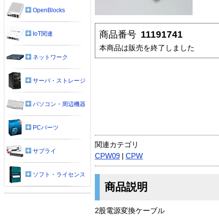
OpenBlocks
商品番号
11191741
IoT関連
本商品は販売を終了しました
ネットワーク
サーバ・ストレージ
パソコン・周辺機器
PCパーツ
関連カテゴリ
サプライ
CPW09
|
CPW
ソフト・ライセンス
商品説明
2股電源変換ケーブル