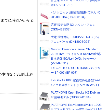
富士通 POS-Cサーマルロール紙(高保
存) (0722410-P)
パナソニック 感熱記録紙B4(6本入り)
UG-0001B4 (UG-0001B4)
着までに時間がかかる
応研 販売大臣 NX スタンドアロン
(OKN-423533)
大電 環境対応 1000BASE-T/X メディ
アコンバータ (DN1800SG2E)
Microsoft Windows Server Standard
2019 16コアライセンス 64bitWin対応
日本語版 5CAL付 DVDパッケージ
(P73-07691)
IDEC AUTO-ID SOLUTIONS バッテリ
ー BP-007 (BP-007)
の事情なく8日以上経
TP-Link AX1800 壁面埋め込み型 Wi-Fi
6アクセスポイント (EAP615-WALL)
PLAT'HOME OpenBlocks IX9 Debian
10搭載モデル (OBSIX9/D10A)
PLAT'HOME EasyBlocks Syslog 120G
サブスクリプション(保守サービス) 1年