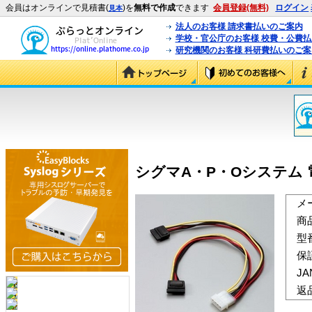
会員はオンラインで見積書(
)を
無料で作成
できます
会員登録(無料)
ログイン
見本
法人のお客様 請求書払いのご案内
学校・官公庁のお客様 校費・公費
研究機関のお客様 科研費払いのご案
シグマA・P・Oシステム 電
メ
商
型
保
J
返