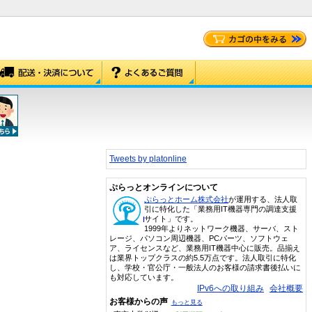
Tweets by platonline
ぷらっとオンラインについて
ぷらっとホーム株式会社
が運用する、法人取
引に特化した「業務用IT機器専門の調達支援
サイト」です。
1999年よりネットワーク機器、サーバ、スト
レージ、パソコン周辺機器、PCパーツ、ソフトウェ
ア、ライセンスなど、業務用IT機器中心に販売。品揃え
は業界トップクラスの約5.5万点です。法人取引に特化
し、学校・官公庁・一般法人のお客様の請求書後払いに
も対応しています。
IPv6への取り組み
会社概要
お客様からの声
もっと見る