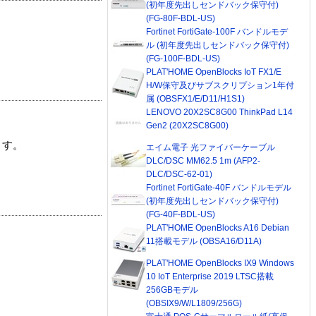
(初年度先出しセンドバック保守付)
(FG-80F-BDL-US)
Fortinet FortiGate-100F バンドルモデ
ル (初年度先出しセンドバック保守付)
(FG-100F-BDL-US)
PLAT'HOME OpenBlocks IoT FX1/E
H/W保守及びサブスクリプション1年付
属 (OBSFX1/E/D11/H1S1)
LENOVO 20X2SC8G00 ThinkPad L14
Gen2 (20X2SC8G00)
ます。
エイム電子 光ファイバーケーブル
DLC/DSC MM62.5 1m (AFP2-
DLC/DSC-62-01)
Fortinet FortiGate-40F バンドルモデル
(初年度先出しセンドバック保守付)
(FG-40F-BDL-US)
PLAT'HOME OpenBlocks A16 Debian
11搭載モデル (OBSA16/D11A)
PLAT'HOME OpenBlocks IX9 Windows
10 IoT Enterprise 2019 LTSC搭載
256GBモデル
(OBSIX9/W/L1809/256G)