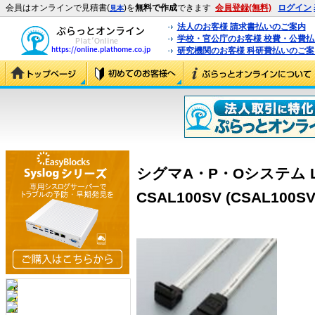
会員はオンラインで見積書(
)を
無料で作成
できます
会員登録(無料)
ログイン
見本
法人のお客様 請求書払いのご案内
学校・官公庁のお客様 校費・公費
研究機関のお客様 科研費払いのご案
シグマA・P・Oシステム 
CSAL100SV (CSAL100SV