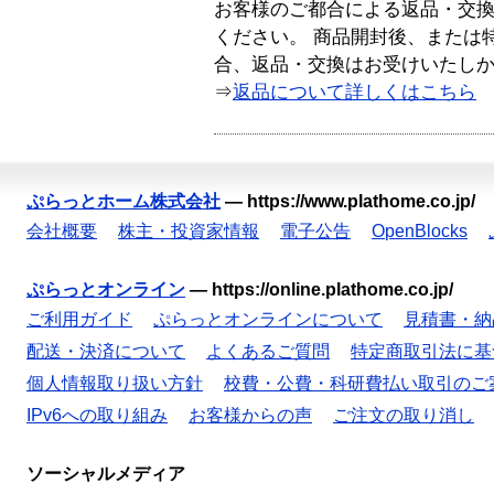
お客様のご都合による返品・交
ください。 商品開封後、または
合、返品・交換はお受けいたし
⇒
返品について詳しくはこちら
ぷらっとホーム株式会社
—
https://www.plathome.co.jp/
会社概要
株主・投資家情報
電子公告
OpenBlocks
ぷらっとオンライン
—
https://online.plathome.co.jp/
ご利用ガイド
ぷらっとオンラインについて
見積書・納
配送・決済について
よくあるご質問
特定商取引法に基
個人情報取り扱い方針
校費・公費・科研費払い取引のご
IPv6への取り組み
お客様からの声
ご注文の取り消し
ソーシャルメディア