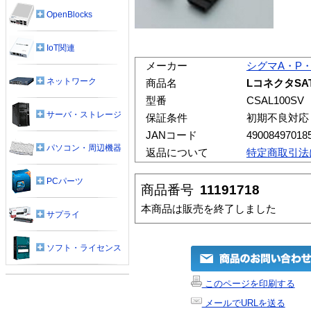
OpenBlocks
IoT関連
メーカー
シグマA・P
ネットワーク
商品名
LコネクタSAT
型番
CSAL100SV
サーバ・ストレージ
保証条件
初期不良対応
JANコード
49008497018
パソコン・周辺機器
返品について
特定商取引法
PCパーツ
商品番号
11191718
本商品は販売を終了しました
サプライ
ソフト・ライセンス
このページを印刷する
メールでURLを送る