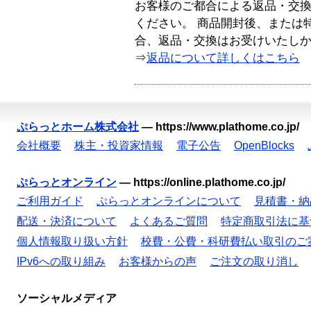
お客様のご都合による返品・交
ください。 商品開封後、または
合、返品・交換はお受けいたし
⇒
返品について詳しくはこちら
ぷらっとホーム株式会社
—
https://www.plathome.co.jp/
会社概要
株主・投資家情報
電子公告
OpenBlocks
ぷらっとオンライン
—
https://online.plathome.co.jp/
ご利用ガイド
ぷらっとオンラインについて
見積書・納
配送・決済について
よくあるご質問
特定商取引法に基
個人情報取り扱い方針
校費・公費・科研費払い取引のご
IPv6への取り組み
お客様からの声
ご注文の取り消し
ソーシャルメディア