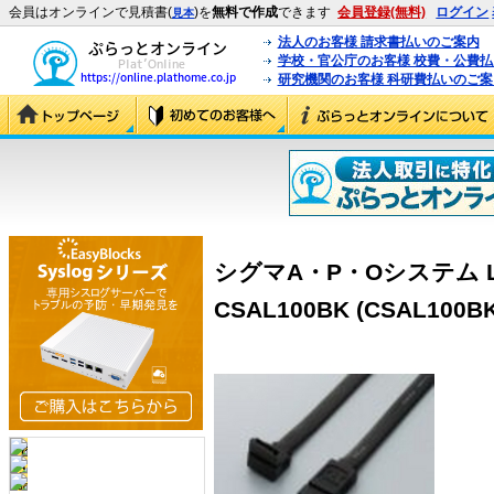
会員はオンラインで見積書(
)を
無料で作成
できます
会員登録(無料)
ログイン
見本
法人のお客様 請求書払いのご案内
学校・官公庁のお客様 校費・公費
研究機関のお客様 科研費払いのご案
シグマA・P・Oシステム 
CSAL100BK (CSAL100BK