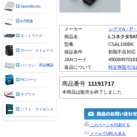
OpenBlocks
IoT関連
メーカー
シグマA・P
ネットワーク
商品名
LコネクタSAT
型番
CSAL100BK
サーバ・ストレージ
保証条件
初期不良対応
JANコード
49008497018
パソコン・周辺機器
返品について
特定商取引法
PCパーツ
商品番号
11191717
本商品は販売を終了しました
サプライ
ソフト・ライセンス
このページを印刷する
メールでURLを送る