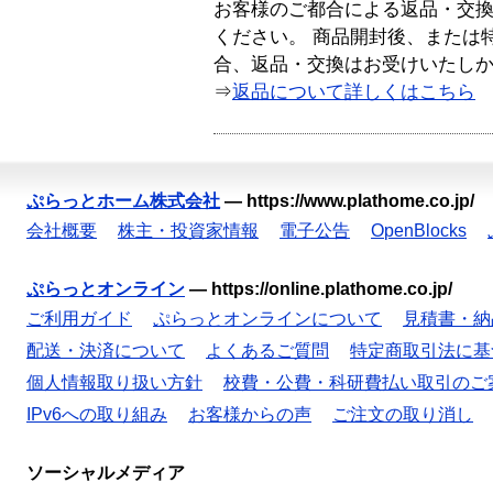
お客様のご都合による返品・交
ください。 商品開封後、または
合、返品・交換はお受けいたし
⇒
返品について詳しくはこちら
ぷらっとホーム株式会社
—
https://www.plathome.co.jp/
会社概要
株主・投資家情報
電子公告
OpenBlocks
ぷらっとオンライン
—
https://online.plathome.co.jp/
ご利用ガイド
ぷらっとオンラインについて
見積書・納
配送・決済について
よくあるご質問
特定商取引法に基
個人情報取り扱い方針
校費・公費・科研費払い取引のご
IPv6への取り組み
お客様からの声
ご注文の取り消し
ソーシャルメディア