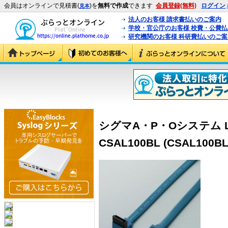
会員はオンラインで見積書(
)を
無料で作成
できます
会員登録(無料)
ログイン
見本
法人のお客様 請求書払いのご案内
学校・官公庁のお客様 校費・公費
研究機関のお客様 科研費払いのご案
シグマA・P・Oシステム 
CSAL100BL (CSAL100BL