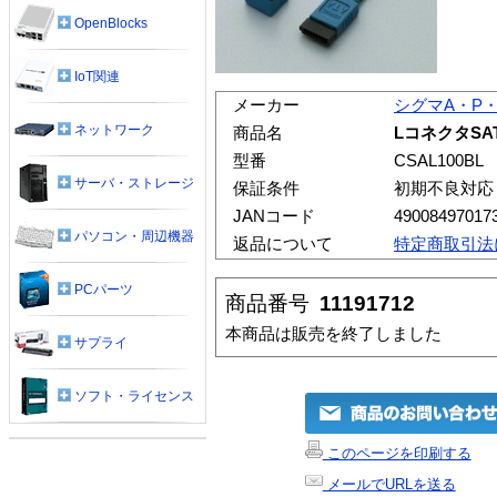
OpenBlocks
IoT関連
メーカー
シグマA・P
ネットワーク
商品名
LコネクタSAT
型番
CSAL100BL
サーバ・ストレージ
保証条件
初期不良対応
JANコード
49008497017
パソコン・周辺機器
返品について
特定商取引法
PCパーツ
商品番号
11191712
本商品は販売を終了しました
サプライ
ソフト・ライセンス
このページを印刷する
メールでURLを送る