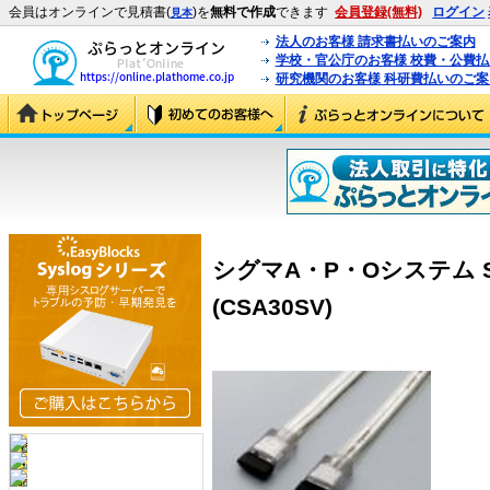
会員はオンラインで見積書(
)を
無料で作成
できます
会員登録(無料)
ログイン
見本
法人のお客様 請求書払いのご案内
学校・官公庁のお客様 校費・公費
研究機関のお客様 科研費払いのご案
シグマA・P・Oシステム SA
(CSA30SV)