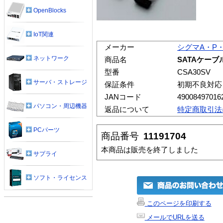
OpenBlocks
IoT関連
メーカー
シグマA・P
ネットワーク
商品名
SATAケーブル
型番
CSA30SV
サーバ・ストレージ
保証条件
初期不良対応
JANコード
49008497016
パソコン・周辺機器
返品について
特定商取引法
PCパーツ
商品番号
11191704
本商品は販売を終了しました
サプライ
ソフト・ライセンス
このページを印刷する
メールでURLを送る