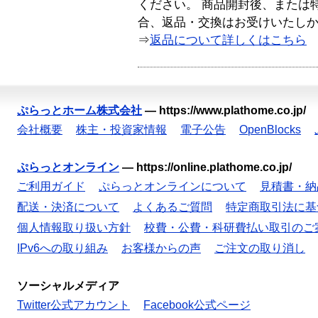
ください。 商品開封後、または
合、返品・交換はお受けいたし
⇒
返品について詳しくはこちら
ぷらっとホーム株式会社
—
https://www.plathome.co.jp/
会社概要
株主・投資家情報
電子公告
OpenBlocks
ぷらっとオンライン
—
https://online.plathome.co.jp/
ご利用ガイド
ぷらっとオンラインについて
見積書・納
配送・決済について
よくあるご質問
特定商取引法に基
個人情報取り扱い方針
校費・公費・科研費払い取引のご
IPv6への取り組み
お客様からの声
ご注文の取り消し
ソーシャルメディア
Twitter公式アカウント
Facebook公式ページ