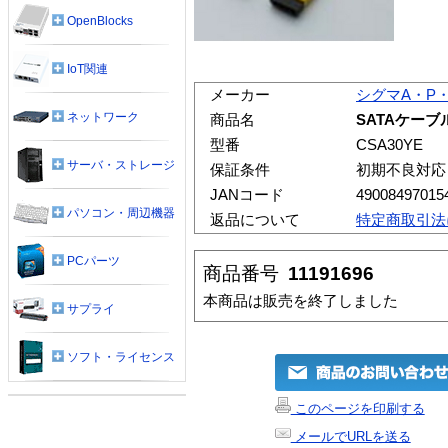
OpenBlocks
IoT関連
メーカー
シグマA・P
ネットワーク
商品名
SATAケーブル
型番
CSA30YE
サーバ・ストレージ
保証条件
初期不良対応
JANコード
49008497015
パソコン・周辺機器
返品について
特定商取引法
PCパーツ
商品番号
11191696
本商品は販売を終了しました
サプライ
ソフト・ライセンス
このページを印刷する
メールでURLを送る