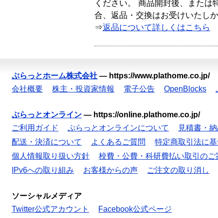
ください。 商品開封後、または
合、返品・交換はお受けいたし
⇒
返品について詳しくはこちら
ぷらっとホーム株式会社
—
https://www.plathome.co.jp/
会社概要
株主・投資家情報
電子公告
OpenBlocks
ぷらっとオンライン
—
https://online.plathome.co.jp/
ご利用ガイド
ぷらっとオンラインについて
見積書・納
配送・決済について
よくあるご質問
特定商取引法に基
個人情報取り扱い方針
校費・公費・科研費払い取引のご
IPv6への取り組み
お客様からの声
ご注文の取り消し
ソーシャルメディア
Twitter公式アカウント
Facebook公式ページ