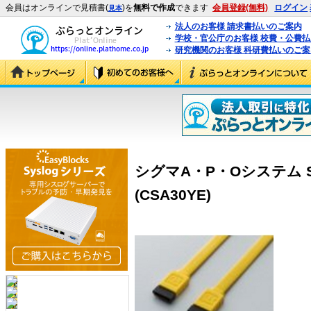
会員はオンラインで見積書(
)を
無料で作成
できます
会員登録(無料)
ログイン
見本
法人のお客様 請求書払いのご案内
学校・官公庁のお客様 校費・公費
研究機関のお客様 科研費払いのご案
シグマA・P・Oシステム SA
(CSA30YE)