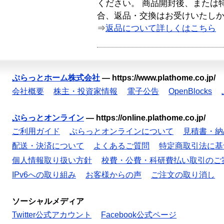
ください。 商品開封後、または
合、返品・交換はお受けいたし
⇒
返品について詳しくはこちら
ぷらっとホーム株式会社
—
https://www.plathome.co.jp/
会社概要
株主・投資家情報
電子公告
OpenBlocks
ぷらっとオンライン
—
https://online.plathome.co.jp/
ご利用ガイド
ぷらっとオンラインについて
見積書・納
配送・決済について
よくあるご質問
特定商取引法に基
個人情報取り扱い方針
校費・公費・科研費払い取引のご
IPv6への取り組み
お客様からの声
ご注文の取り消し
ソーシャルメディア
Twitter公式アカウント
Facebook公式ページ