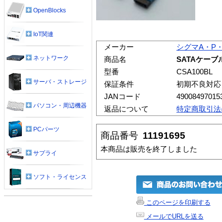
OpenBlocks
IoT関連
メーカー
シグマA・P
ネットワーク
商品名
SATAケーブル
型番
CSA100BL
サーバ・ストレージ
保証条件
初期不良対応
JANコード
49008497015
パソコン・周辺機器
返品について
特定商取引法
PCパーツ
商品番号
11191695
本商品は販売を終了しました
サプライ
ソフト・ライセンス
このページを印刷する
メールでURLを送る