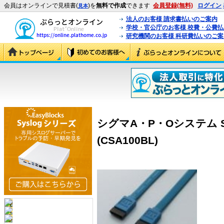
会員はオンラインで見積書(
)を
無料で作成
できます
会員登録(無料)
ログイン
見本
法人のお客様 請求書払いのご案内
学校・官公庁のお客様 校費・公費
研究機関のお客様 科研費払いのご案
シグマA・P・Oシステム SA
(CSA100BL)