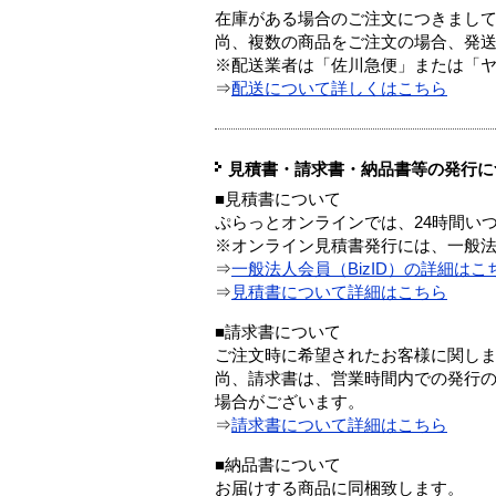
在庫がある場合のご注文につきまし
尚、複数の商品をご注文の場合、発
※配送業者は「佐川急便」または「
⇒
配送について詳しくはこちら
見積書・請求書・納品書等の発行に
■見積書について
ぷらっとオンラインでは、24時間い
※オンライン見積書発行には、一般法人
⇒
一般法人会員（BizID）の詳細はこ
⇒
見積書について詳細はこちら
■請求書について
ご注文時に希望されたお客様に関し
尚、請求書は、営業時間内での発行
場合がございます。
⇒
請求書について詳細はこちら
■納品書について
お届けする商品に同梱致します。