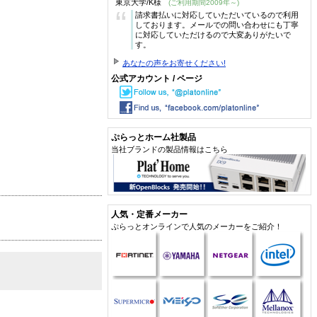
東京大学/K様
(ご利用期間2009年～)
“
請求書払いに対応していただいているので利用
しております。メールでの問い合わせにも丁寧
に対応していただけるので大変ありがたいで
す。
あなたの声をお寄せください!
公式アカウント / ページ
ぷらっとホーム社製品
当社ブランドの製品情報はこちら
人気・定番メーカー
ぷらっとオンラインで人気のメーカーをご紹介！