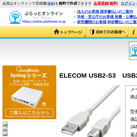
会員はオンラインで見積書(
)を
無料で作成
できます
会員登録(無料)
ログイン
見本
法人のお客様 請求書払いのご案内
学校・官公庁のお客様 校費・公費
研究機関のお客様 科研費払いのご案
ELECOM USB2-S3 US
メ
商
型
保
J
返