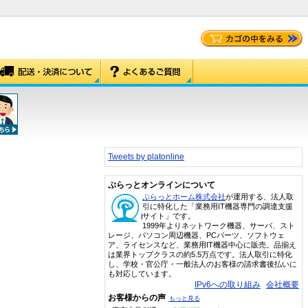
Tweets by platonline
ぷらっとオンラインについて
ぷらっとホーム株式会社
が運用する、法人取
引に特化した「業務用IT機器専門の調達支援
サイト」です。
1999年よりネットワーク機器、サーバ、スト
レージ、パソコン周辺機器、PCパーツ、ソフトウェ
ア、ライセンスなど、業務用IT機器中心に販売。品揃え
は業界トップクラスの約5.5万点です。法人取引に特化
し、学校・官公庁・一般法人のお客様の請求書後払いに
も対応しています。
IPv6への取り組み
会社概要
お客様からの声
もっと見る