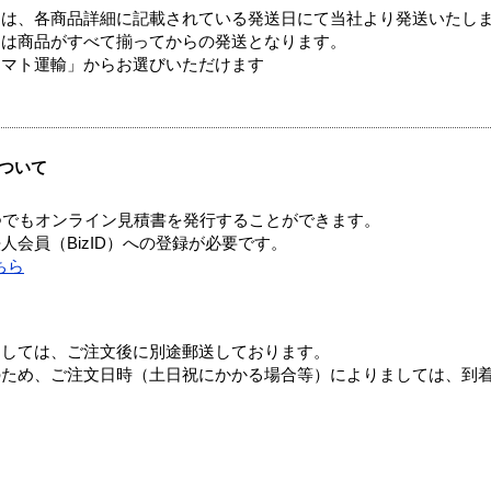
ては、各商品詳細に記載されている発送日にて当社より発送いたし
送は商品がすべて揃ってからの発送となります。
ヤマト運輸」からお選びいただけます
ついて
つでもオンライン見積書を発行することができます。
会員（BizID）への登録が必要です。
ちら
ましては、ご注文後に別途郵送しております。
のため、ご注文日時（土日祝にかかる場合等）によりましては、到