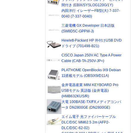
間付き (EBIX/SYSLOG120G/1Y)
内田洋行 イレーザーFB型(大) 7-337-
0040 (7-337-0040)
三菱電機 GX Developer 日本語版
(SW8D5C-GPPW-J)
Hewlett-Packard HP 外付けUSB DVD
ドライブ (701498-B21)
CISCO Japan 250V AC Type A Power
Cable (CAB-TA-250V-JP=)
PLAT'HOME OpenBlocks IX9 Debian
11搭載モデル (OBSIX9/D11A)
金井電器産業 MINI KEYBOARD Pro
USBモデル 英語版 (金井電器)
(HMB632KUS/R)
大電 100BASE-TX/FXメディアコンバ
ータ DN2800GE (DN2800GE)
エイム電子 光ファイバーケーブル
DLC/DSC MM62.5 2m (AFP2-
DLC/DSC-62-02)