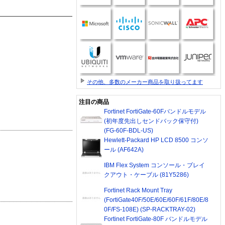
その他、多数のメーカー商品を取り扱ってます
注目の商品
Fortinet FortiGate-60Fバンドルモデル
(初年度先出しセンドバック保守付)
(FG-60F-BDL-US)
Hewlett-Packard HP LCD 8500 コンソ
ール (AF642A)
IBM Flex System コンソール・ブレイ
クアウト・ケーブル (81Y5286)
Fortinet Rack Mount Tray
(FortiGate40F/50E/60E/60F/61F/80E/8
0F/FS-108E) (SP-RACKTRAY-02)
Fortinet FortiGate-80F バンドルモデル