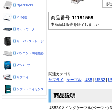
関
OpenBlocks
商品番号
11191559
IoT関連
本商品は販売を終了しました
ネットワーク
サーバ・ストレージ
パソコン・周辺機器
PCパーツ
関連カテゴリ
サプライ
サプライ
|
ケーブル
|
USB
|
USB2
|
U
ソフト・ライセンス
商品説明
USB2.0スイングケーブル(ベージュ) 