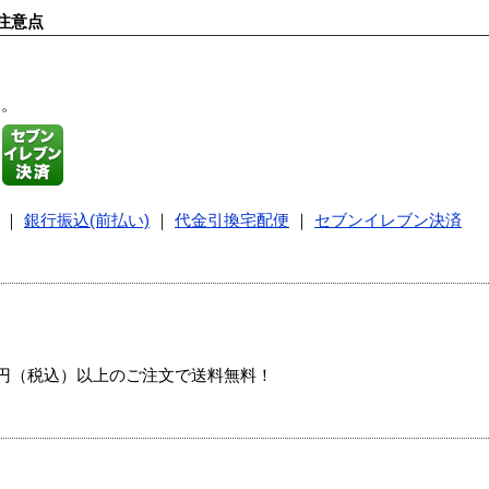
注意点
す。
｜
銀行振込(前払い)
｜
代金引換宅配便
｜
セブンイレブン決済
00円（税込）以上のご注文で送料無料！