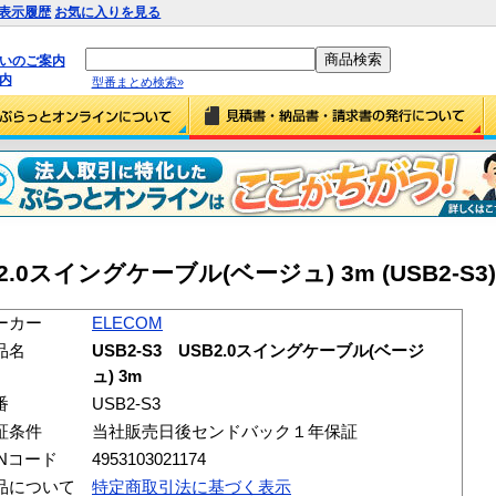
表示履歴
お気に入りを見る
払いのご案内
内
型番まとめ検索»
B2.0スイングケーブル(ベージュ) 3m (USB2-S3)
ーカー
ELECOM
品名
USB2-S3 USB2.0スイングケーブル(ベージ
ュ) 3m
番
USB2-S3
証条件
当社販売日後センドバック１年保証
ANコード
4953103021174
品について
特定商取引法に基づく表示