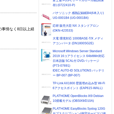
富士通 POS-Cサーマルロール紙(高保
存) (0722410-P)
パナソニック 感熱記録紙B4(6本入り)
UG-0001B4 (UG-0001B4)
応研 販売大臣 NX スタンドアロン
の事情なく8日以上経
(OKN-423533)
大電 環境対応 1000BASE-T/X メディ
アコンバータ (DN1800SG2E)
Microsoft Windows Server Standard
2019 16コアライセンス 64bitWin対応
日本語版 5CAL付 DVDパッケージ
(P73-07691)
IDEC AUTO-ID SOLUTIONS バッテリ
ー BP-007 (BP-007)
TP-Link AX1800 壁面埋め込み型 Wi-Fi
6アクセスポイント (EAP615-WALL)
PLAT'HOME OpenBlocks IX9 Debian
10搭載モデル (OBSIX9/D10A)
PLAT'HOME EasyBlocks Syslog 120G
サブスクリプション(保守サービス) 1年