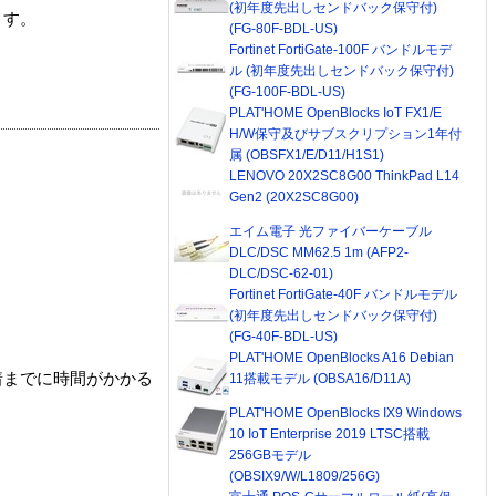
(初年度先出しセンドバック保守付)
ます。
(FG-80F-BDL-US)
Fortinet FortiGate-100F バンドルモデ
ル (初年度先出しセンドバック保守付)
(FG-100F-BDL-US)
PLAT'HOME OpenBlocks IoT FX1/E
H/W保守及びサブスクリプション1年付
属 (OBSFX1/E/D11/H1S1)
LENOVO 20X2SC8G00 ThinkPad L14
Gen2 (20X2SC8G00)
エイム電子 光ファイバーケーブル
DLC/DSC MM62.5 1m (AFP2-
DLC/DSC-62-01)
Fortinet FortiGate-40F バンドルモデル
(初年度先出しセンドバック保守付)
(FG-40F-BDL-US)
PLAT'HOME OpenBlocks A16 Debian
着までに時間がかかる
11搭載モデル (OBSA16/D11A)
PLAT'HOME OpenBlocks IX9 Windows
10 IoT Enterprise 2019 LTSC搭載
256GBモデル
(OBSIX9/W/L1809/256G)