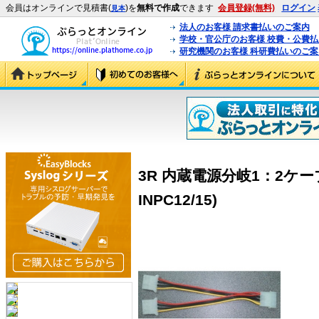
会員はオンラインで見積書(
)を
無料で作成
できます
会員登録(無料)
ログイン
見本
法人のお客様 請求書払いのご案内
学校・官公庁のお客様 校費・公費
研究機関のお客様 科研費払いのご案
3R 内蔵電源分岐1：2ケーブル(
INPC12/15)