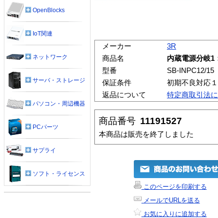
OpenBlocks
IoT関連
メーカー
3R
ネットワーク
商品名
内蔵電源分岐1：2
型番
SB-INPC12/15
サーバ・ストレージ
保証条件
初期不良対応１
返品について
特定商取引法に
パソコン・周辺機器
商品番号
11191527
PCパーツ
本商品は販売を終了しました
サプライ
ソフト・ライセンス
このページを印刷する
メールでURLを送る
お気に入りに追加する