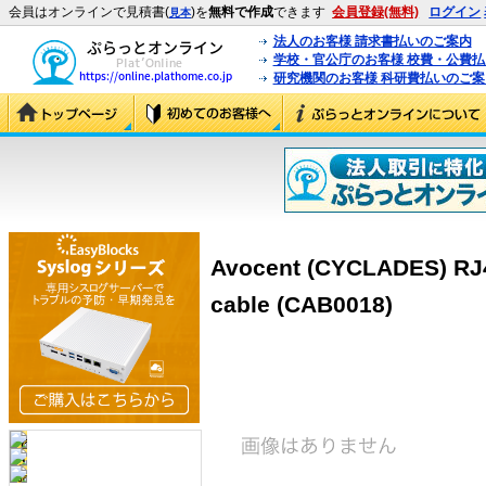
会員はオンラインで見積書(
)を
無料で作成
できます
会員登録(無料)
ログイン
見本
法人のお客様 請求書払いのご案内
学校・官公庁のお客様 校費・公費
研究機関のお客様 科研費払いのご案
Avocent (CYCLADES) RJ45
cable (CAB0018)