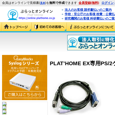
会員はオンラインで見積書(
)を
無料で作成
できます
会員登録(無料)
ログイン
見本
法人のお客様 請求書払いのご案内
学校・官公庁のお客様 校費・公費
研究機関のお客様 科研費払いのご案
PLAT’HOME EX専用PS/2ケ