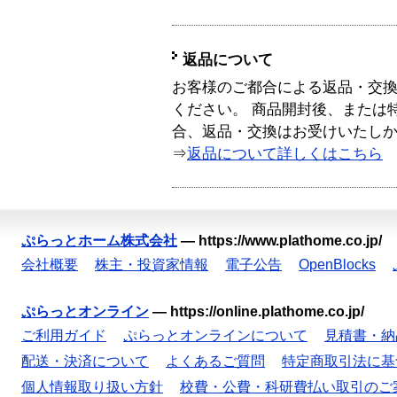
返品について
お客様のご都合による返品・交
ください。 商品開封後、または
合、返品・交換はお受けいたし
⇒
返品について詳しくはこちら
ぷらっとホーム株式会社
—
https://www.plathome.co.jp/
会社概要
株主・投資家情報
電子公告
OpenBlocks
ぷらっとオンライン
—
https://online.plathome.co.jp/
ご利用ガイド
ぷらっとオンラインについて
見積書・納
配送・決済について
よくあるご質問
特定商取引法に基
個人情報取り扱い方針
校費・公費・科研費払い取引のご