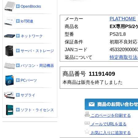
OpenBlocks
メーカー
PLAT'HOME
IoT関連
商品名
EX専用PS/2
型番
PS2/1.8
ネットワーク
保証条件
初期不良対応
JANコード
45332090006
サーバ・ストレージ
返品について
特定商取引法
パソコン・周辺機器
商品番号
11191409
PCパーツ
本商品は販売を終了しました
サプライ
ソフト・ライセンス
このページを印刷する
メールでURLを送る
お気に入りに追加する