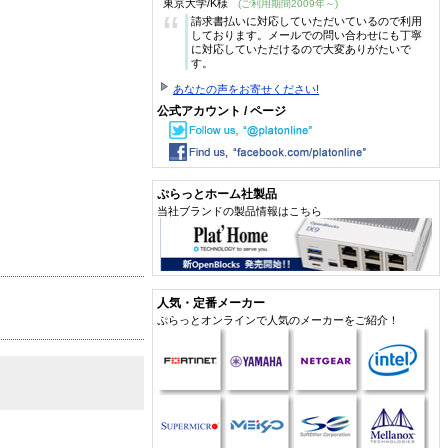
東京大学/K様
(ご利用期間2009年～)
“
請求書払いに対応していただいているので利用
しております。メールでの問い合わせにも丁寧
に対応していただけるので大変ありがたいで
す。
あなたの声をお寄せください!
公式アカウント / ページ
ぷらっとホーム社製品
当社ブランドの製品情報はこちら
人気・定番メーカー
ぷらっとオンラインで人気のメーカーをご紹介！