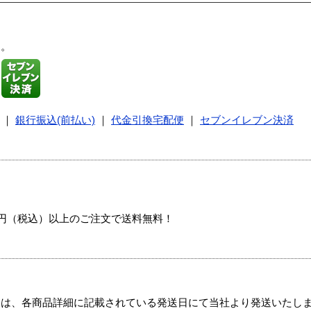
す。
｜
銀行振込(前払い)
｜
代金引換宅配便
｜
セブンイレブン決済
00円（税込）以上のご注文で送料無料！
ては、各商品詳細に記載されている発送日にて当社より発送いたし