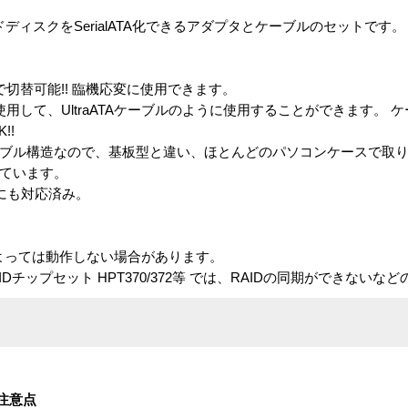
ドディスクをSerialATA化できるアダプタとケーブルのセットです。
ーで切替可能!! 臨機応変に使用できます。
使用して、UltraATAケーブルのように使用することができます。 
!!
シブル構造なので、基板型と違い、ほとんどのパソコンケースで取
しています。
ドにも対応済み。
よっては動作しない場合があります。
, Inc.製のRAIDチップセット HPT370/372等 では、RAIDの同期ができ
注意点