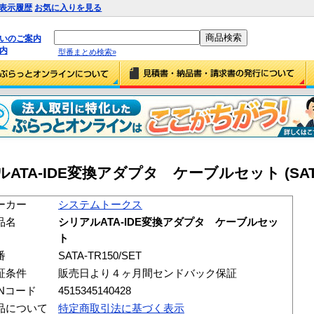
表示履歴
お気に入りを見る
払いのご案内
内
型番まとめ検索»
A-IDE変換アダプタ ケーブルセット (SATA-T
ーカー
システムトークス
品名
シリアルATA-IDE変換アダプタ ケーブルセッ
ト
番
SATA-TR150/SET
証条件
販売日より４ヶ月間センドバック保証
ANコード
4515345140428
品について
特定商取引法に基づく表示