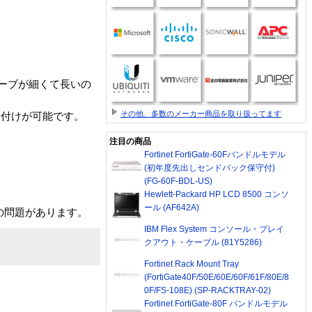
ケーブが細くて長いの
その他、多数のメーカー商品を取り扱ってます
り付けが可能です。
注目の商品
Fortinet FortiGate-60Fバンドルモデル
(初年度先出しセンドバック保守付)
(FG-60F-BDL-US)
Hewlett-Packard HP LCD 8500 コンソ
ール (AF642A)
ないなどの問題があります。
IBM Flex System コンソール・ブレイ
クアウト・ケーブル (81Y5286)
Fortinet Rack Mount Tray
(FortiGate40F/50E/60E/60F/61F/80E/8
0F/FS-108E) (SP-RACKTRAY-02)
Fortinet FortiGate-80F バンドルモデル