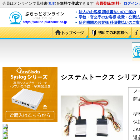
会員はオンラインで見積書(
)を
無料で作成
できます
会員登録(無料)
ログイン
見本
法人のお客様 請求書払いのご案内
学校・官公庁のお客様 校費・公費
研究機関のお客様 科研費払いのご案
システムトークス シリアルAT
メ
商
型
保
J
返