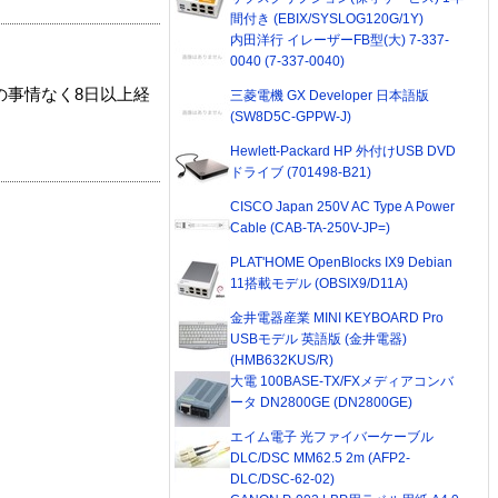
間付き (EBIX/SYSLOG120G/1Y)
内田洋行 イレーザーFB型(大) 7-337-
0040 (7-337-0040)
の事情なく8日以上経
三菱電機 GX Developer 日本語版
(SW8D5C-GPPW-J)
Hewlett-Packard HP 外付けUSB DVD
ドライブ (701498-B21)
CISCO Japan 250V AC Type A Power
Cable (CAB-TA-250V-JP=)
PLAT'HOME OpenBlocks IX9 Debian
11搭載モデル (OBSIX9/D11A)
金井電器産業 MINI KEYBOARD Pro
USBモデル 英語版 (金井電器)
(HMB632KUS/R)
大電 100BASE-TX/FXメディアコンバ
ータ DN2800GE (DN2800GE)
エイム電子 光ファイバーケーブル
DLC/DSC MM62.5 2m (AFP2-
DLC/DSC-62-02)