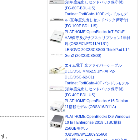
(初年度先出しセンドバック保守付)
(FG-80F-BDL-US)
Fortinet FortiGate-100F バンドルモデ
ル (初年度先出しセンドバック保守付)
(FG-100F-BDL-US)
PLAT'HOME OpenBlocks IoT FX1/E
H/W保守及びサブスクリプション1年付
属 (OBSFX1/E/D11/H1S1)
LENOVO 20X2SC8G00 ThinkPad L14
Gen2 (20X2SC8G00)
エイム電子 光ファイバーケーブル
DLC/DSC MM62.5 1m (AFP2-
DLC/DSC-62-01)
Fortinet FortiGate-40F バンドルモデル
(初年度先出しセンドバック保守付)
(FG-40F-BDL-US)
PLAT'HOME OpenBlocks A16 Debian
11搭載モデル (OBSA16/D11A)
PLAT'HOME OpenBlocks IX9 Windows
10 IoT Enterprise 2019 LTSC搭載
256GBモデル
(OBSIX9/W/L1809/256G)
ます。