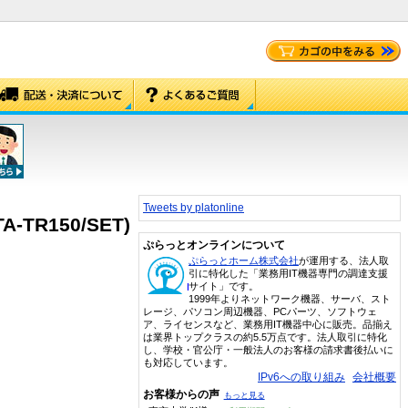
Tweets by platonline
R150/SET)
ぷらっとオンラインについて
ぷらっとホーム株式会社
が運用する、法人取
引に特化した「業務用IT機器専門の調達支援
サイト」です。
1999年よりネットワーク機器、サーバ、スト
レージ、パソコン周辺機器、PCパーツ、ソフトウェ
ア、ライセンスなど、業務用IT機器中心に販売。品揃え
は業界トップクラスの約5.5万点です。法人取引に特化
し、学校・官公庁・一般法人のお客様の請求書後払いに
も対応しています。
IPv6への取り組み
会社概要
お客様からの声
もっと見る