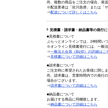
尚、複数の商品をご注文の場合、発
※配送業者は「佐川急便」または「
⇒
配送について詳しくはこちら
見積書・請求書・納品書等の発行に
■見積書について
ぷらっとオンラインでは、24時間い
※オンライン見積書発行には、一般法人
⇒
一般法人会員（BizID）の詳細はこ
⇒
見積書について詳細はこちら
■請求書について
ご注文時に希望されたお客様に関し
尚、請求書は、営業時間内での発行
場合がございます。
⇒
請求書について詳細はこちら
■納品書について
お届けする商品に同梱致します。
⇒
納品書について詳細はこちら