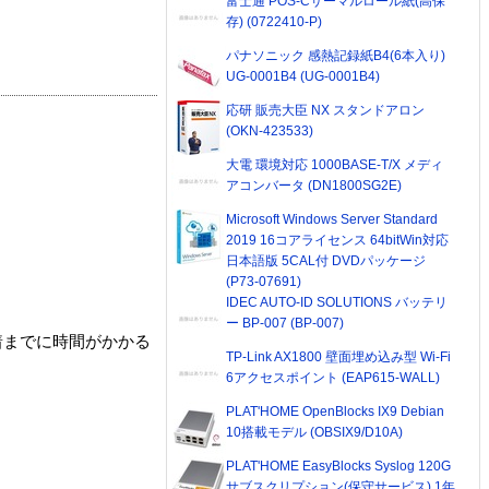
富士通 POS-Cサーマルロール紙(高保
存) (0722410-P)
パナソニック 感熱記録紙B4(6本入り)
UG-0001B4 (UG-0001B4)
応研 販売大臣 NX スタンドアロン
(OKN-423533)
大電 環境対応 1000BASE-T/X メディ
アコンバータ (DN1800SG2E)
Microsoft Windows Server Standard
2019 16コアライセンス 64bitWin対応
日本語版 5CAL付 DVDパッケージ
(P73-07691)
IDEC AUTO-ID SOLUTIONS バッテリ
ー BP-007 (BP-007)
着までに時間がかかる
TP-Link AX1800 壁面埋め込み型 Wi-Fi
6アクセスポイント (EAP615-WALL)
PLAT'HOME OpenBlocks IX9 Debian
10搭載モデル (OBSIX9/D10A)
PLAT'HOME EasyBlocks Syslog 120G
サブスクリプション(保守サービス) 1年