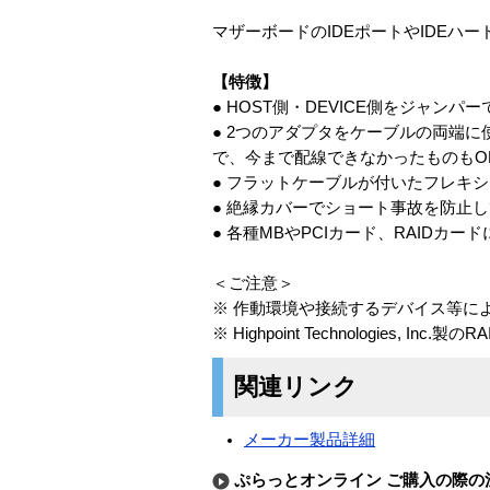
マザーボードのIDEポートやIDEハー
【特徴】
● HOST側・DEVICE側をジャンパ
● 2つのアダプタをケーブルの両端に
で、今まで配線できなかったものもOK
● フラットケーブルが付いたフレキ
● 絶縁カバーでショート事故を防止
● 各種MBやPCIカード、RAIDカー
＜ご注意＞
※ 作動環境や接続するデバイス等に
※ Highpoint Technologies
関連リンク
メーカー製品詳細
ぷらっとオンライン ご購入の際の