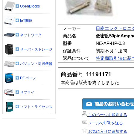
OpenBlocks
IoT関連
メーカー
日商エレクトロニ
ネットワーク
商品名
低密度50pinAmphen
型番
NE-AP-HP-0.3
サーバ・ストレージ
保証条件
初期不良１週間
返品について
特定商取引法に基
パソコン・周辺機器
商品番号
11191171
PCパーツ
本商品は販売を終了しました
サプライ
ソフト・ライセンス
このページを印刷する
メールでURLを送る
お気に入りに追加する