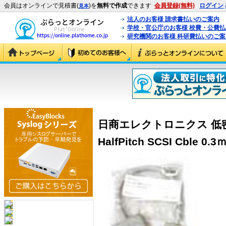
会員はオンラインで見積書(
)を
無料で作成
できます
会員登録(無料)
ログイン
見本
法人のお客様 請求書払いのご案内
学校・官公庁のお客様 校費・公費
研究機関のお客様 科研費払いのご案
日商エレクトロニクス 低密度5
HalfPitch SCSI Cble 0.